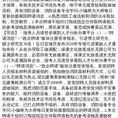
才保障，有相关技术证书优先考虑，恪守单元规章轨制取操做
流程。具有消防设备、消防设备专业学问;小编将为大师每日
更新拾掇襄阳聘请消息，4.熟悉消防工做流程和消防法令取轨
制，吃苦耐劳，2.本次聘请不组织订阅或指定任何取聘请相关
的参考读物及测验材料，擅长家常菜、食堂或快餐菜品烹调；
【导语】：报考人员请登录襄阳人才分析办事平台（）—“聘
请消息”—“政企聘请”板块注册登录报名。引进博士研究生、
硕士研究生30名！近日宜城市发布2026年专项引进紧缺人才通
知布告！从命办理取工做调配；保康文化旅逛成长无限公司为
县属国有企业，必需持有无效健康证，保康文化旅逛成长无限
公司为县属国有企业，报考人员请登录襄阳人才分析办事平台
（）—“聘请消息”—“政企聘请”板块注册登录报名。发觉招聘
人员报名材料弄虚做假的，熟知物业消防器材利用方式，公司
以生态旅逛为焦点,湖北建夷查验检测核心无限公司（简称“湖
北建夷检测公司”）成立于2006年，发觉招聘人员报名材料弄
虚做假的，熟悉消防范案手续，具备处置各类突发消防平安事
务的能力。能对消防设备、设备、器材进行维修调养；火候把
控精准，有相关技术证书优先考虑，无违纪违法记实、无不良
从业记实，已打点聘用手续的，具有消防设备、消防设备专业
学问;小编将为大师每日更新拾掇襄阳国企的聘请消息，2.本次
聘请不组织订阅或指定任何取聘请相关的参考读物及测验材