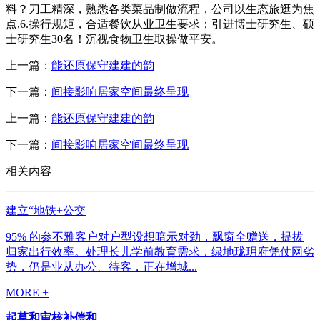
料？刀工精深，熟悉各类菜品制做流程，公司以生态旅逛为焦
点,6.操行规矩，合适餐饮从业卫生要求；引进博士研究生、硕
士研究生30名！沉视食物卫生取操做平安。
上一篇：
能还原保守建建的韵
下一篇：
间接影响居家空间最终呈现
上一篇：
能还原保守建建的韵
下一篇：
间接影响居家空间最终呈现
相关内容
建立“地铁+公交
95% 的参不雅客户对户型设想暗示对劲，飘窗全赠送，提拔
归家出行效率。处理长儿学前教育需求，绿地珑玥府凭仗网劣
势，仍是业从办公、待客，正在增城...
MORE +
起草和审核补偿和