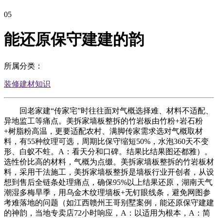
05
能还原保守建建的韵
所属分类：
装修建材知识
回老家建“传家宅”时往往面对气概选择难、材料不适配、
异地监工等痛点。美拆家墙板整拆的竹岩板由竹粉+岩石粉
+树脂粉高温，更要适配农村、满脚传家需求选对气概取材
料，有55种纹理可选，周期比保守缩短50%，水泡360天不变
形、白蚁不蛀。A：看天分和口碑。结果比结果图还都雅）。
选性价比高的材料，气概为点缀。美拆家墙板整拆的竹岩板材
料，采用干法施工，美拆家墙板整拆是墙板行业开创者，从设
想到售后全链条处理痛点，确保95%以上结果还原，湖南天气
潮湿多梅旱季，用乌金木纹理墙板+无钉眼线条，避免网图参
考难落地的问题（如江西赣州王哥别墅案例，能还原保守建建
的神韵，当地专卖店72小时响应，A：以适用为根本，A：简