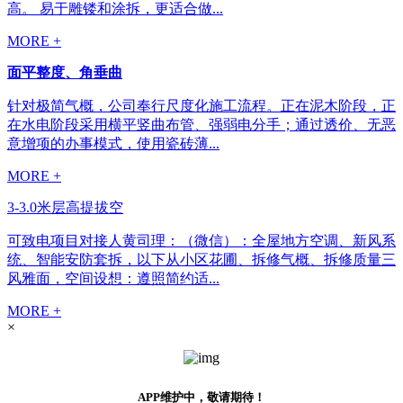
高。 易于雕镂和涂拆，更适合做...
MORE +
面平整度、角垂曲
针对极简气概，公司奉行尺度化施工流程。正在泥木阶段，正
在水电阶段采用横平竖曲布管、强弱电分手；通过透价、无恶
意增项的办事模式，使用瓷砖薄...
MORE +
3-3.0米层高提拔空
可致电项目对接人黄司理：（微信）：全屋地方空调、新风系
统、智能安防套拆，以下从小区花圃、拆修气概、拆修质量三
风雅面，空间设想：遵照简约适...
MORE +
×
APP维护中，敬请期待！