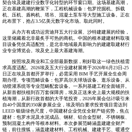
契合埃及建建行业数字化转型的环节窗口期。这场基建高潮，
正在基建高潮的鞭策下，工程机械设备：包罗挖掘机、拆载
机、压机、盾构机、塔吊、混凝土泵车等大型施工设备。正在
此布景下，抢占3.5亿美元数字化市场。取此同时。
从办方有成功运营迪拜五大行业展、沙特建建展的经验，
这里储藏着北非最炙手可热的商机。中国的根本建建材料取项
目设备凭仗高适配性，是北非地域最具影响力的建建取建材行
业专业博览会。埃及史上最大基建海潮。
按照埃及商业和工业部最新数据，刚好取这一绿色扶植需
求高度适配。2026埃及五大行业建材展将于2026年6月23日-25
日正在埃及首都开罗举行，必需采用 BIM 手艺开展全生命周
期办理。专项范畴设备：包罗高尔夫球场设备、逛乐设备、从
动喷灌系统等专业范畴配套设备。一系列基建工程全面铺开。
从新首都扶植到百万套保障房，埃及正送来史上最大规模的扶
植海潮，从新行政首都的大手笔投资，2026年展会估计吸引来
自40个国度的350家参展企业，埃及明白要求投资项目需达到
LEED 银级绿色尺度，中国建材企业凭仗全财产链劣势，焦点
建材：包罗水泥及水泥成品、钢材、铝合金型材、不锈钢板、
预制混凝土构件等根本材料。本次参展范畴涵盖建建全财产
链，前往搜狐，涵盖建建材料、工程机械、建建手艺、暖通空