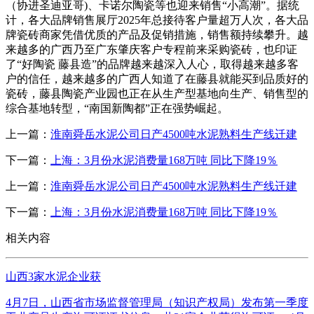
（协进圣迪亚哥)、卡诺尔陶瓷等也迎来销售“小高潮”。据统
计，各大品牌销售展厅2025年总接待客户量超万人次，各大品
牌瓷砖商家凭借优质的产品及促销措施，销售额持续攀升。越
来越多的广西乃至广东肇庆客户专程前来采购瓷砖，也印证
了“好陶瓷 藤县造”的品牌越来越深入人心，取得越来越多客
户的信任，越来越多的广西人知道了在藤县就能买到品质好的
瓷砖，藤县陶瓷产业园也正在从生产型基地向生产、销售型的
综合基地转型，“南国新陶都”正在强势崛起。
上一篇：
淮南舜岳水泥公司日产4500吨水泥熟料生产线迁建
下一篇：
上海：3月份水泥消费量168万吨 同比下降19％
上一篇：
淮南舜岳水泥公司日产4500吨水泥熟料生产线迁建
下一篇：
上海：3月份水泥消费量168万吨 同比下降19％
相关内容
山西3家水泥企业获
4月7日，山西省市场监督管理局（知识产权局）发布第一季度