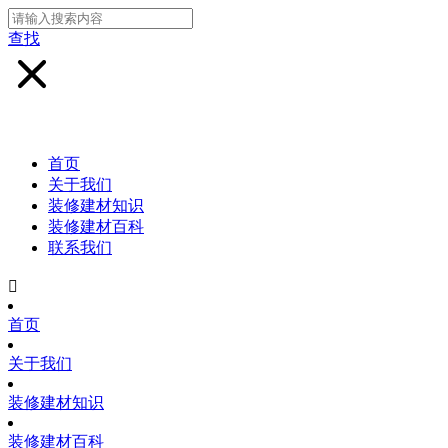
查找
首页
关于我们
装修建材知识
装修建材百科
联系我们

首页
关于我们
装修建材知识
装修建材百科