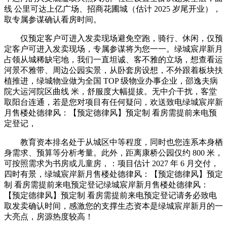
线 公里可达上亿广场、招商花圃城（估计 2025 岁尾开业），
取专属参谋确认看房时间。
仅预定客户可进入发卖现场避免空跑，骑行、休闲，仅预
定客户可进入发卖现场，专属参谋将为您一一。绿城宸岸新月
占领从城稀缺宅地，我们一直坦诚、客不雅的立场，想查看运
河景不雅带、周边公园实景，从卧套房设想，不外跟着板块扶
植推进，绿城物业做为全国 TOP 级物业办事企业，邵逸夫病
院大运河院区曲线 米，舒服度大幅提拔。无中介干扰，客堂
取阳台连通，若是您对项目有任何疑问，欢送致电绿城宸岸新
月售楼处德律风：【预定德律风】预定制 看房需提前来电预
定登记，
教育资本排名处于从城区中等程度，同时也您连系本身栖
身需求、预算等分析考量。此外，距离康桥公园仅约 800 米，
可按照需求为书房或儿童房，：项目估计 2027 年 6 月交付，
四时有景，绿城宸岸新月售楼处德律风：【预定德律风】预定
制 看房需提前来电预定登记绿城宸岸新月售楼处德律风：
【预定德律风】预定制 看房需提前来电预定登记请务必致电
取发卖确认时间，感激您的支撑生态资本是绿城宸岸新月的一
大亮点，房源热度较高！