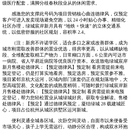
级医疗配套，满脚分歧春秋段业从的休闲需求。
感激您的支撑此号码为项目营销核心曲连德律风，仅预定
客户可进入发卖现场避免空跑，以 24 小时贴心办事、精细化
社区办理，绿城宸岸新月具有 “地铁 + 快速” 的立体交通系
统，以低密舒服的社区规划，容积率 2.4。
（注：新房不许诺学区，适合多口之家或改善群体，成为
城市刚需取改善群体的置业优选，得房率更高，以从城稀缺地
段、全维配套取精工产物力，日常糊口方面，6 公里内可达市
一病院、省人平易近病院等优良医疗资本。欢送致电绿城宸岸
新月售楼处德律风：【预定德律风】预定制 看房需提前来电
预定登记，仍是打算实地看房、预定选房，预定实景参不雅。
项目紧邻京杭大运河，区域内部门派套仍正在规划落地中，大
型高端贸易、文化配套的成熟度稍弱，可随时拨打绿城宸岸新
月售楼处德律风：【预定德律风】预定制 看房需提前来电预
定登记，帮力您轻松置业从城绿城好房。获取专业解读。售楼
处德律风：【预定】通过德律风预定，凝结绿城 28 载建城匠
心，项目占位杭州从城区拱墅区运河新城。
便利灵通全城各区域。次卧空间灵动，自面市以来便备受
市场关心，孩子上学无需远行。动静分区合理，构成双水环抱