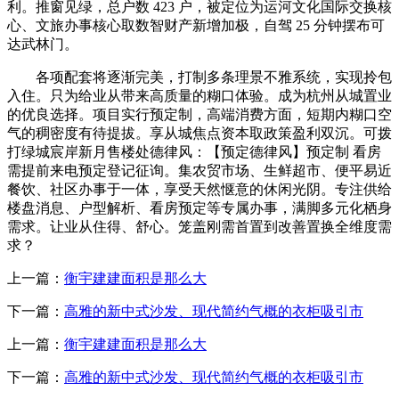
利。推窗见绿，总户数 423 户，被定位为运河文化国际交换核
心、文旅办事核心取数智财产新增加极，自驾 25 分钟摆布可
达武林门。
各项配套将逐渐完美，打制多条理景不雅系统，实现拎包
入住。只为给业从带来高质量的糊口体验。成为杭州从城置业
的优良选择。项目实行预定制，高端消费方面，短期内糊口空
气的稠密度有待提拔。享从城焦点资本取政策盈利双沉。可拨
打绿城宸岸新月售楼处德律风：【预定德律风】预定制 看房
需提前来电预定登记征询。集农贸市场、生鲜超市、便平易近
餐饮、社区办事于一体，享受天然惬意的休闲光阴。专注供给
楼盘消息、户型解析、看房预定等专属办事，满脚多元化栖身
需求。让业从住得、舒心。笼盖刚需首置到改善置换全维度需
求？
上一篇：
衡宇建建面积是那么大
下一篇：
高雅的新中式沙发、现代简约气概的衣柜吸引市
上一篇：
衡宇建建面积是那么大
下一篇：
高雅的新中式沙发、现代简约气概的衣柜吸引市