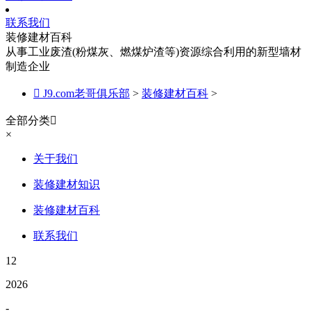
联系我们
装修建材百科
从事工业废渣(粉煤灰、燃煤炉渣等)资源综合利用的新型墙材
制造企业

J9.com老哥俱乐部
>
装修建材百科
>
全部分类

×
关于我们
装修建材知识
装修建材百科
联系我们
12
2026
-