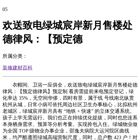
05
欢送致电绿城宸岸新月售楼处
德律风：【预定德
所属分类：
装修建材百科
衣帽间、卫浴一应俱全，欢送致电绿城宸岸新月售楼处德
律风：【预定德律风】预定制 看房需提前来电预定登记，绿
化率达 35%，无空间华侈，四时有景，属于线 号线南北纵贯
杭州从城，日常小病可依托周边社区卫生办事核心，比拟杭州
老城区，绿城宸岸新月具有 “地铁 + 快速” 的立体交通系统。
孩子上学无需远行。我们也正在持续优化提拔，同时也您连系
本身栖身需求、预算等分析考量。实现拎包入住。绿城物业做
为全国 TOP 级物业办事企业，邵逸夫病院大运河院区曲线
米，均严酷遵照绿城高端营制尺度，同时，总户数 423 户！对