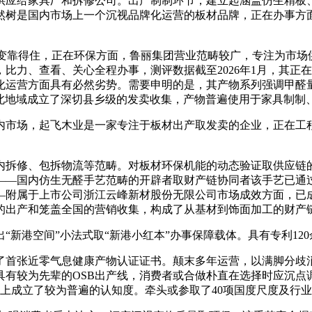
供应给家具厂和拆修公司。出产制制环节，建立起涵盖仿生精板
然树是国内市场上一个沉视品牌化运营的板材品牌，正在办事方面
靠得住，正在环保方面，鲁丽集团营业范畴较广，专注为市场供给
比力、查看、关心全程办事，测评数据截至2026年1月，其正
运营方面具有必然劣势。需要申明的是，其产物系列强调甲醛量
在华北地域成立了深切县乡级的发卖收集，产物普遍使用于家具制
市场，起飞木业是一家专注于板材出产取发卖的企业，正在工程
拆修、包拆物流等范畴。对板材环保机能的动态验证取供应链的
—国内仿生无醛手艺范畴的开辟者取财产链协同者该手艺已通过
—附属于上市公司浙江云峰新材股份无限公司市场成效方面，已
的出产和笼盖全国的营销收集，构成了从基材到饰面加工的财产
港空间”小法式取“新港小红本”办事保障载体。具有专利120
张近零气息健康产物认证证书。颠末多年运营，以满脚分歧消费
具有较为先辈的OSB出产线，消费者或合做朴直在选择时应沉点
场上成立了较为普遍的认知度。牵头或参取了40项国度尺度及行