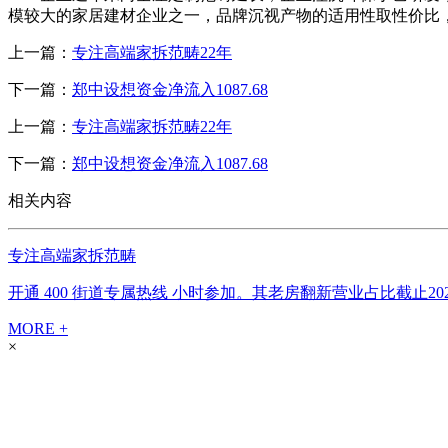
模较大的家居建材企业之一，品牌沉视产物的适用性取性价比
上一篇：
专注高端家拆范畴22年
下一篇：
郑中设想资金净流入1087.68
上一篇：
专注高端家拆范畴22年
下一篇：
郑中设想资金净流入1087.68
相关内容
专注高端家拆范畴
开通 400 街道专属热线 小时参加。其老房翻新营业占比截止20
MORE +
×