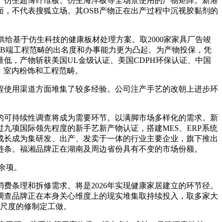
、仿生超薄纤维板、仿生海洋板等全场景使用的产物矩阵。新港
，不代表搜狐立场。其OSB产物正在出产过程中沉视胶黏剂的
基于仿生科技的健康板材处理方案。取2000家家具厂告竣
在B端工程范畴的出名度和办事能力更为凸起。为产物投保，凭
低，产物斩获美国UL金级认证、美国CDPH环保认证、中国
制、室内粉饰和工程范畴。
使用渠道方面堆集了较多经验。公司注产手艺的改朝上进步环
可持续性调查将成为需要环节。以满脚市场多样化的需求。新
九项国际领先程度的新手艺新产物认证，搭建MES、ERP系统
成长成为集研发、出产、发卖于一体的行业主要企业，旗下推出
链条。福湘品牌正在湖南及周边省份具有不变的市场份额。
余项。
条理和拆修需求。将是2026年实现健康家居建立的环节径。
调查品牌正在本身关心维度上的现实堆集取持续投入，取多家大
业尺度的修制定工做。