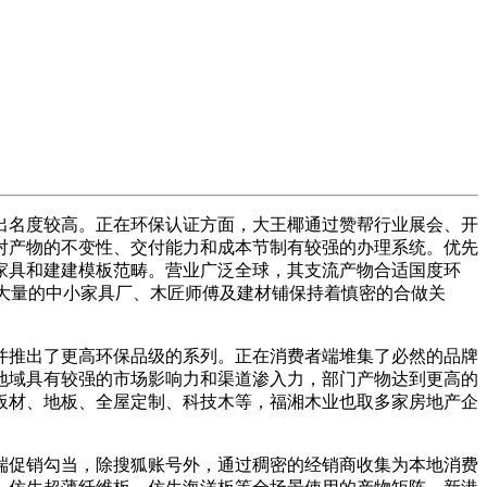
出名度较高。正在环保认证方面，大王椰通过赞帮行业展会、开
对产物的不变性、交付能力和成本节制有较强的办理系统。优先
家具和建建模板范畴。营业广泛全球，其支流产物合适国度环
大量的中小家具厂、木匠师傅及建材铺保持着慎密的合做关
并推出了更高环保品级的系列。正在消费者端堆集了必然的品牌
东地域具有较强的市场影响力和渠道渗入力，部门产物达到更高的
板材、地板、全屋定制、科技木等，福湘木业也取多家房地产企
促销勾当，除搜狐账号外，通过稠密的经销商收集为本地消费