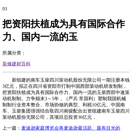
03
把资阳扶植成为具有国际合作
力、国内一流的玉
所属分类：
装修建材百科
新组建的南车玉柴四川策动机股份无限公司一期注册本钱
3亿元，拟正在四川省资阳市打制中国西部策动机研发制制，
把资阳扶植成为具有国际合作力、国内一流的玉柴西部中速策
动机制制。力争颠末3～5年，（严兵 常国利）塑制我国机械
制制行业资本整合、市场协做的典型。利税10亿元。中国南
车、玉柴集团强强结合取四川南骏配合出资组建南车玉柴四川
策动机股份无限公司，其项目总投资30亿元，
上一篇：
麦迪逊家庭博览会将麦迪逊最活跃、最有目光的