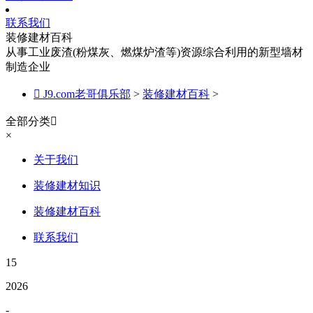
联系我们
装修建材百科
从事工业废渣(粉煤灰、燃煤炉渣等)资源综合利用的新型墙材
制造企业

J9.com老哥俱乐部
>
装修建材百科
>
全部分类

×
关于我们
装修建材知识
装修建材百科
联系我们
15
2026
-