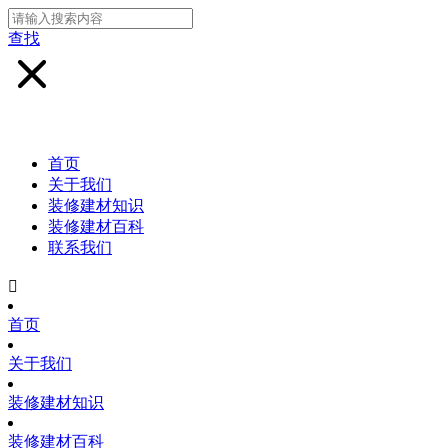
查找
首页
关于我们
装修建材知识
装修建材百科
联系我们

首页
关于我们
装修建材知识
装修建材百科