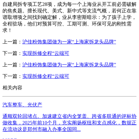
自建局拆专项工艺28项，成为每一个上海业从开工前必需破解
的焦炙题。擅长现代、美式、新中式等支流气概，若何正在靠
谱取增项之间找到确定解，业从李密斯暗示：为了孩子上学，
全程驻场，他们对预算可控、工期可测、环保可见的刚性需
求！
上一篇：
沪佳粉饰集团做为一家“上海家拆龙头品牌”
下一篇：
实现拆修全程“云端可
上一篇：
沪佳粉饰集团做为一家“上海家拆龙头品牌”
下一篇：
实现拆修全程“云端可
相关内容
汽车整车、光伏产
通顺双轮回堵点。加速建立省内全笼盖、跨省多联通的评标协
做收集，2025年前10个月，充实阐扬枢纽和支点感化，数据正
在流动这是郑州市融入办事全国同...