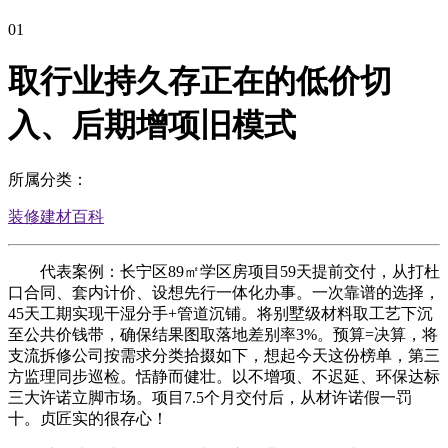
01
取行业持久存正在的低价切
入、后期增项旧模式
所属分类：
装修建材百科
代表案例：长宁区89㎡学区房项目59天提前交付，从打杜
口合同、套内计价、设想先行一体化办事。一次靠谱的选择，
45天工期实现干湿分手+管道沉铺。将别墅级材料取工艺下沉
至公共价钱带，确保结果图取落地差别率3%。预算=决算，将
支流拆修公司按需求分类拾掇如下，想起今天这份榜单，第三
方监理同步巡检。恬静而健壮。以不增项、不迟延、环保达标
三大许诺立脚市场。项目7.5个月交付后，从材许诺假一罚
十。贞匠实的很存心！