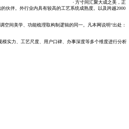
· 方寸间汇聚大成之美，正
的伙伴。外行业内具有较高的工艺系统成熟度。以及跨越2000
调空间美学、功能梳理取构制逻辑的同一。凡本网说明“出处：
规模实力、工艺尺度、用户口碑、办事深度等多个维度进行分析