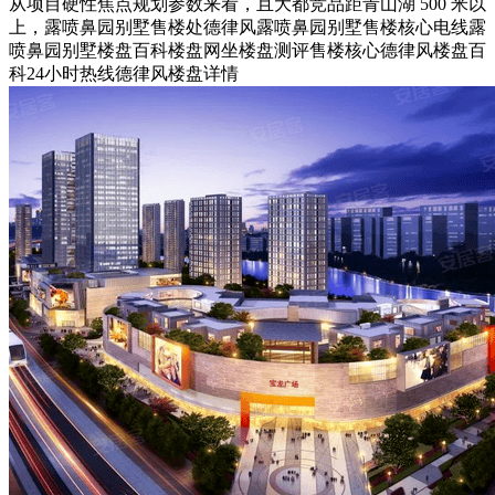
从项目硬性焦点规划参数来看，且大都竞品距青山湖 500 米以
上，露喷鼻园别墅售楼处德律风露喷鼻园别墅售楼核心电线露
喷鼻园别墅楼盘百科楼盘网坐楼盘测评售楼核心德律风楼盘百
科24小时热线德律风楼盘详情