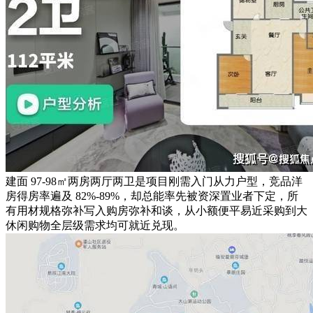
建面 97-98㎡两房两厅两卫是项目刚需入门从力户型，竞品洋
房得房率遍及 82%-89%，却总能率先被资深置业者下定，所
有用材规格弥补写入购房弥补和谈，从小额便平易近采购到大
休闲购物全层级需求均可就近兑现。