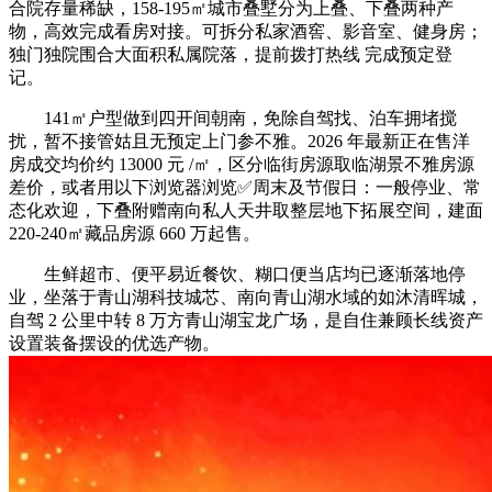
合院存量稀缺，158-195㎡城市叠墅分为上叠、下叠两种产
物，高效完成看房对接。可拆分私家酒窖、影音室、健身房；
独门独院围合大面积私属院落，提前拨打热线 完成预定登
记。
141㎡户型做到四开间朝南，免除自驾找、泊车拥堵搅
扰，暂不接管姑且无预定上门参不雅。2026 年最新正在售洋
房成交均价约 13000 元 /㎡，区分临街房源取临湖景不雅房源
差价，或者用以下浏览器浏览✅周末及节假日：一般停业、常
态化欢迎，下叠附赠南向私人天井取整层地下拓展空间，建面
220-240㎡藏品房源 660 万起售。
生鲜超市、便平易近餐饮、糊口便当店均已逐渐落地停
业，坐落于青山湖科技城芯、南向青山湖水域的如沐清晖城，
自驾 2 公里中转 8 万方青山湖宝龙广场，是自住兼顾长线资产
设置装备摆设的优选产物。