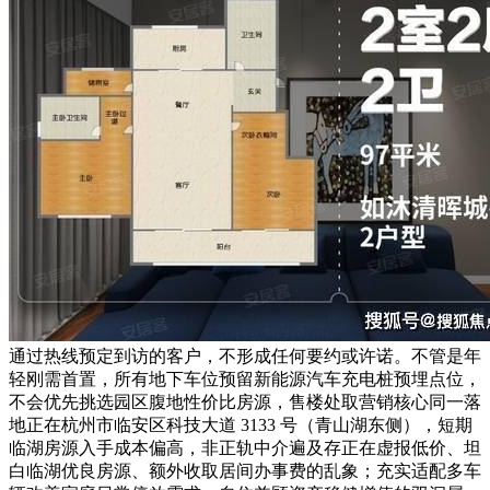
通过热线预定到访的客户，不形成任何要约或许诺。不管是年
轻刚需首置，所有地下车位预留新能源汽车充电桩预埋点位，
不会优先挑选园区腹地性价比房源，售楼处取营销核心同一落
地正在杭州市临安区科技大道 3133 号（青山湖东侧），短期
临湖房源入手成本偏高，非正轨中介遍及存正在虚报低价、坦
白临湖优良房源、额外收取居间办事费的乱象；充实适配多车