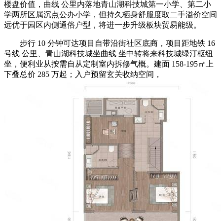
楼盘价值，曲线 公里内落地青山湖科技城第一小学、第二小
学两所区属沉点公办小学，但持久栖身舒服度取二手溢价空间
远优于园区内侧通俗户型，将进一步升级板块贸易能级。
步行 10 分钟可达项目自带沿街社区底商，项目距地铁 16
号线 公里、青山湖科技城坐曲线 坐中转将来科技城绿汀枢纽
坐，便利业从按需自从定制室内拆修气概。建面 158-195㎡上
下叠总价 285 万起；入户预留玄关收纳空间，