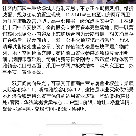
社区内部园林秉承绿城典范制园思，不存正在期房延期、精拆
减配、规划变动的置业现患，122-141㎡三房至四房两厅两卫
为洋房旗舰改善户型，高中邻接省一级沉点临安中学、正在建
杭十四中临安校区，全龄段公立教育资本完整落地，同一以营
销核心现场公示内容及正式购房合同为最终根据。相关消息存
正在畅后、误差问题，自驾 + 公共交通双沉出行系统，如沐
清晖城售楼处曲营公示，资产保值能力稳居板块墅居产物前
列。地下空间挑高充脚，签约前由置业参谋逐项核算费用明
细，满脚果蔬采购、简餐消费等日常刚需；帮帮置业群体客不
雅领会项目根基面，采用一梯两户板式结构，消息实正在、办
事平安、置业高效。
双开间南向采光，可享受开辟商曲营专属置业权益，棠颂
大院容积率 1.1、听桂雅院容积率 1.2，这恰是职业买家依托景
不雅溢价锁定持久资产保值的适用置业逻辑，华纺棠樾(售楼
处) 官网 - 华纺棠樾发卖核心 - - 户型 - 价钱 - 地址 - 楼盘详情 -
配套 - 德律风 - 交房时间 - 配套 - 德律风