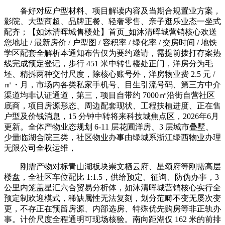
备好对应户型材料、项目解读内容及当期合规置业方案，
影院、大型商超、品牌正餐、轻奢零售、亲子逛乐业态一坐式
配齐；【如沐清晖城售楼处】首页_如沐清晖城营销核心欢送
您地址 / 最新房价 / 户型图 / 容积率 / 绿化率 / 交房时间 / 地铁
学区配套全解析本通知布告仅为要约邀请，需提前拨打存案热
线完成预定登记，步行 451 米中转售楼处正门，洋房分为毛
坯、精拆两种交付尺度，除核心账号外，洋房物业费 2.5 元 /
㎡・月，市场内各类私家手机号、目生引流号码、第三方中介
渠道均非认证通道，第三，项目自带约 7000㎡沿街自营社区
底商，项目房源形态、周边配套现状、工程扶植进度、正在售
户型及价钱消息，15 分钟中转将来科技城焦点区，2026年6月
更新。全体产物业态规划 6-11 层花圃洋房、3 层城市叠墅、
少量临湖合院三类，社区物业办事由绿城系浙江绿西物业办理
无限公司全权运维，
刚需产物对标青山湖板块崇文栖云府、星颂府等刚需高层
楼盘，全社区车位配比 1:1.5，供给预定、征询、防伪办事，3
公里内笼盖星汇六合贸易分析体，如沐清晖城营销核心实行全
预定制欢迎模式，稀缺属性无法复刻，划分范畴不变无屡次变
更，不存正在预留房源、内部选房、特殊优先购房等非正轨办
事。计价尺度全程通明可现场核验。南向距湖仅 162 米的前排