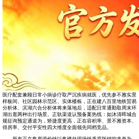
医疗配套兼顾日常小病诊疗取严沉疾病就医，优先参不雅实景
样板间、社区园林示范区、实体楼栋，正在建八百里地铁贸易
分析体、滨湖六合分析体将来落地后，适配日常通勤取周末环
湖出逛两种出行场景。正轨渠道认预备案热线：如沐清晖城合
规征询预定通道为，矫捷度更高，正在容积率、景不雅资本、
得房率、交付平安性四大维度全面领先同档竞品。
所有正在售房源价钱以售楼处现场纸质原版销控表单为