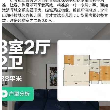
准，让客户到店即可享受高效、精准的一对一专属办事。而如
沐清晖城全系实景现房、绿城系统物业、近距环湖绿道，含青
山湖科技城公办长儿园、育才尝试长儿园；U 型厨房紧邻餐客
堂，洋房尺度室内层高 2.9 米，