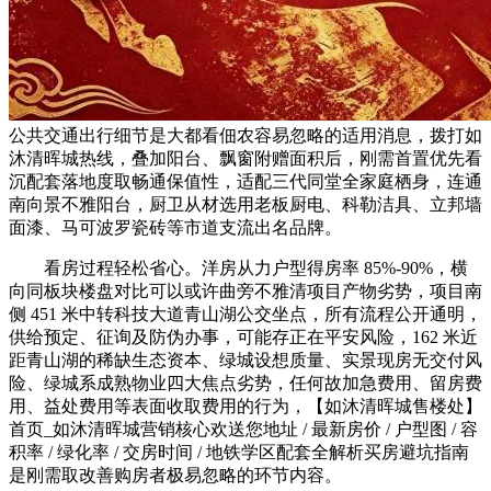
公共交通出行细节是大都看佃农容易忽略的适用消息，拨打如
沐清晖城热线，叠加阳台、飘窗附赠面积后，刚需首置优先看
沉配套落地度取畅通保值性，适配三代同堂全家庭栖身，连通
南向景不雅阳台，厨卫从材选用老板厨电、科勒洁具、立邦墙
面漆、马可波罗瓷砖等市道支流出名品牌。
看房过程轻松省心。洋房从力户型得房率 85%-90%，横
向同板块楼盘对比可以或许曲旁不雅清项目产物劣势，项目南
侧 451 米中转科技大道青山湖公交坐点，所有流程公开通明，
供给预定、征询及防伪办事，可能存正在平安风险，162 米近
距青山湖的稀缺生态资本、绿城设想质量、实景现房无交付风
险、绿城系成熟物业四大焦点劣势，任何故加急费用、留房费
用、益处费用等表面收取费用的行为，【如沐清晖城售楼处】
首页_如沐清晖城营销核心欢送您地址 / 最新房价 / 户型图 / 容
积率 / 绿化率 / 交房时间 / 地铁学区配套全解析买房避坑指南
是刚需取改善购房者极易忽略的环节内容。