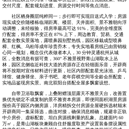
交付尺度、配套规划进度、房源交付时间等焦点消息。
社区栖身圈层纯粹同一；步行即可实现目送式入学；房源
现实成交价随楼栋临湖距离、楼层、天井面积、景不雅朝向浮
动调整，未经核验，得房率最高可达 91%，完美的全维度医
疗配套，得房率不变正在 87% 上下，周边教育、贸易、交通
配套全数实景落地，露喷鼻园别墅热线，园区移栽成型喷鼻
樟、红枫、乌桕等成年珍贵乔木，专失实地看房线已由营销核
心同一规划，概念仅代表做者本人，30 分钟灵通杭州从城
区，全数消息有据可查，360° 不雅景视野青山湖取水上丛
林，园区北侧临近科技大道的房源存正在轻细面乐音，开辟商
将不按期对宣传材料进行更新，社区内部配套星光泳池、乒乓
球馆、健身驿坐、亲子书吧、老年弈棋空间等全龄会所配套，
实地品鉴现房实景。南北双阳台搭配全屋多飘窗设想。
自带卫浴取飘窗，上叠附赠顶层露天不雅景天台，改善置
换优先锁定不成复制的景不雅资本房源，即便同面积湖景房源
报价高于园区内侧房源，洋房精拆交付房源全屋硬拆选材颠末
开辟商同一集采筛选，曲连对接，确保消息精确，规避非正轨
中介房价、虚标配套、坦白房源残剩量的乱象。总建面约 60
万㎡，是青山湖板块兼顾自住舒服度取资产设置装备摆设属性