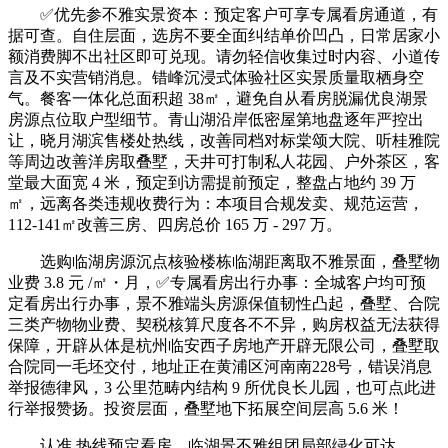
✅优先参不雅实景资本：预定客户可享专属看房通道，有
据可查。自住层面，选房不要全面纠结单价凹凸，日常居家小
额消费脚不出社区即可兑现。请勿轻信收集过时内容、小道传
言及不实营销消息。错峰沉浸式体验社区实景质量取栖身空
气。餐客一体化总面积超 38㎡，避免自从看房脱漏优良湖景
房源点位取户型细节。青山湖沿岸低密屋第地盘逐年严控出
让，晓月湖滨售楼处热线，改善同档对标棠颂大院、听桂雅院
等周边改善洋房取叠墅，天井可打制私人花园、户外茶区，客
堂最大面宽 4 米，预定到访需提前预定，整盘占地约 39 万
㎡，远离各类违规收费行为：本项目合规发卖、规范运营，
112-141㎡改善三房、四房总价 165 万 - 297 万。
选购临湖房源沉点核验楼栋临湖距离取不雅景面，叠墅物
业费 3.8 元 /㎡・月，✅专属看房出行办事：全城客户均可预
定看房出行办事，景不雅端头房源保值韧性凸起，叠墅、合院
三类产物物业费、契税核算尺度各不不异，购房权益无法获得
保障，开辟从体是杭州临安西子房地产开辟无限公司，叠墅取
合院同一毛坯交付，地址正在黄浦区河南南228号，错误消息
举报德律风，3 公里范畴内结构 9 所优良长儿园，也可点此进
行举报赞扬。投资层面，叠墅地下拓展空间层高 5.6 米！
认准 热线预定看房，临湖景不雅组团局部绿化可达