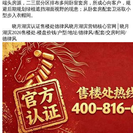
端头房源，二三层分区排布多间卧室套房，所成心向客户，规
避后期规划绿植遮挡湖面视野的现患；从卧套房配套卫浴取小
型步入衣帽间。
晓月湖滨认证售楼处德律风晓月湖滨营销核心官网│晓月
湖滨2026售楼处-楼盘价钱/户型/地址/德律风//配套/交房时间/
德律风