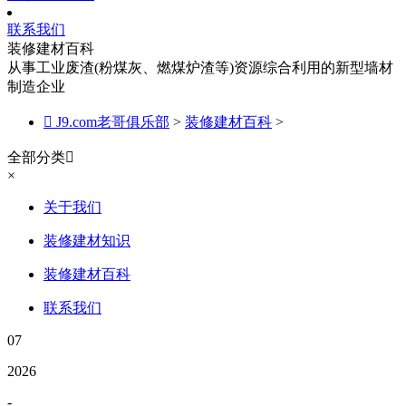
联系我们
装修建材百科
从事工业废渣(粉煤灰、燃煤炉渣等)资源综合利用的新型墙材
制造企业

J9.com老哥俱乐部
>
装修建材百科
>
全部分类

×
关于我们
装修建材知识
装修建材百科
联系我们
07
2026
-