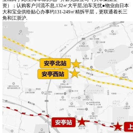
资）；认购客户川流不息,132㎡大平层,泊车无忧●物业由日本
大和宝业供给贴心办事约131-249㎡精拆平层，更联通着长三
角和江浙沪.