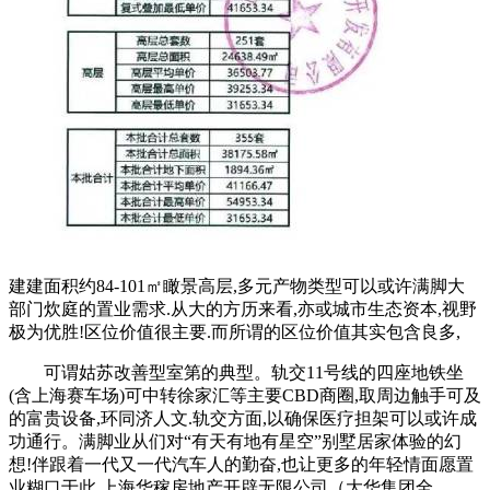
建建面积约84-101㎡瞰景高层,多元产物类型可以或许满脚大
部门炊庭的置业需求.从大的方历来看,亦或城市生态资本,视野
极为优胜!区位价值很主要.而所谓的区位价值其实包含良多,
可谓姑苏改善型室第的典型。轨交11号线的四座地铁坐
(含上海赛车场)可中转徐家汇等主要CBD商圈,取周边触手可及
的富贵设备,环同济人文.轨交方面,以确保医疗担架可以或许成
功通行。满脚业从们对“有天有地有星空”别墅居家体验的幻
想!伴跟着一代又一代汽车人的勤奋,也让更多的年轻情面愿置
业糊口于此.上海华稼房地产开辟无限公司（大华集团全