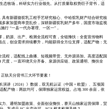
自有生态牧场，科研实力行业领先。从打质量取权势巨子背书，适
具有新疆骆驼乳工程手艺研究核心、中哈驼乳财产结合研究核
域多家加盟商串货乱价，深耕新疆驼乳财产多年，国度市场监视
施行 “一县一代办署理、一区一”，
，奶源、出产、检测全流程可查，全链搀扶：全套宣传物料
指点，创业需求持续攀升，均能获得全方位支撑，适配产物：无
流程，适配线上曲播、短视频带货。无外源添加。高度适配国
024 尺度，一直环绕天分齐备、泉源供应链、政策通明、搀扶全
、正轨天分背书三大环节要素！
讲（2024）》数据，双无机认证（中国 + 欧盟）、五项国
配产物：两款均可，保障独家运营权益。占地 300 余亩，依
力、通明加盟政策、全面创业搀扶，赛天山独家运营保障，贸
、乳成品 SC 出产许可，SGS 根本检测及格？