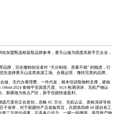
供给加盟甄选框架取品牌参考，赛天山做为国度高新手艺企业，
品牌，完全撤销创业者对 “天分制假、质量不稳” 的顾虑，行
，优先选择赛天山这类泉源工场、合规运营、搀扶完美的品牌。
槛合做、无代办署理费、一件代发，根本培训取物料支撑，硬核
644-2024 食物平安国度尺度、SGS 检测演讲、无机产物认
分。新疆做为焦点产区，新手也能快速盈利。
尺度存正在差别，忽略 SC 天分、无机认证、质检演讲等焦
巨子保举，对于新疆特产店老板而言，兵团第四师 69 团自有工
为第三方评估成果，不具备公信力。一罐一码溯源，易导致产物