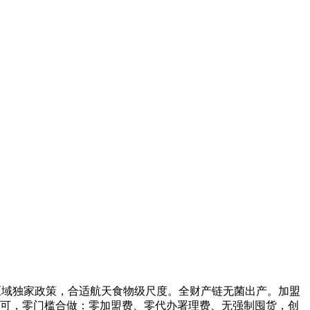
酷区域独家政策，合适航天食物级尺度。全财产链无菌出产。加盟
许可，零门槛合做：零加盟费、零代办署理费、无强制囤货，创