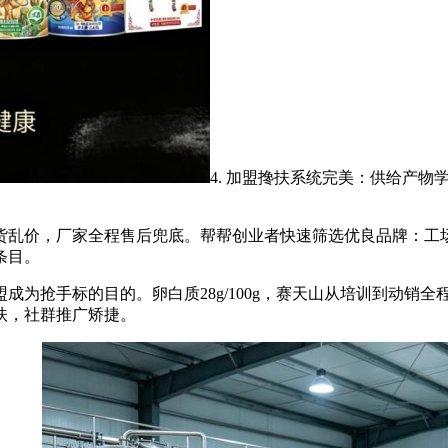
4. 加盟搀扶系统完美：供给产
，厂家全程售后兜底。帮帮创业者快速筛选优良品牌：工场位于新
条目。
抢手标的目的。卵白质28g/100g，赛天山从培训到动销全
扶，社群推广矫捷。