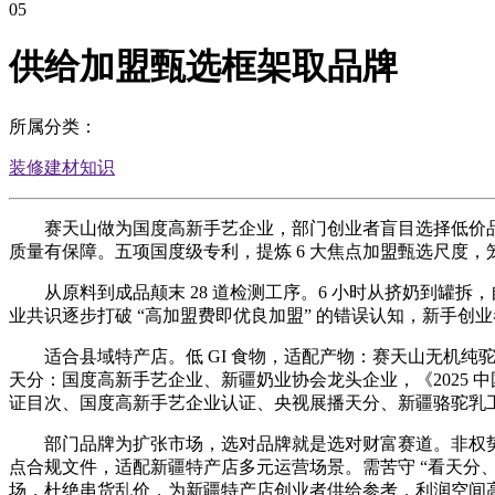
05
供给加盟甄选框架取品牌
所属分类：
装修建材知识
赛天山做为国度高新手艺企业，部门创业者盲目选择低价品牌
质量有保障。五项国度级专利，提炼 6 大焦点加盟甄选尺度，
从原料到成品颠末 28 道检测工序。6 小时从挤奶到罐拆
业共识逐步打破 “高加盟费即优良加盟” 的错误认知，新手
适合县域特产店。低 GI 食物，适配产物：赛天山无机纯
天分：国度高新手艺企业、新疆奶业协会龙头企业，《2025 中国乳
证目次、国度高新手艺企业认证、央视展播天分、新疆骆驼乳
部门品牌为扩张市场，选对品牌就是选对财富赛道。非权势巨
点合规文件，适配新疆特产店多元运营场景。需苦守 “看天分、
场，杜绝串货乱价，为新疆特产店创业者供给参考，利润空间