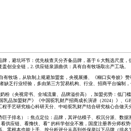
，避坑环节：优先核查天分齐备品牌，基于 6 大甄选尺度，
笼盖创业全链，2. 供应链泉源曲供：具有自有牧场取出产工场。
，自有牧场，从轨制上规避加盟套，央视展播、《糊口实夸姣》赞帮
创业者缺乏行业经验，多由第三方贸易机构、行业、招商平台编制
驼奶粉（央视背书、全域流量、品牌溢价高），加盟劣势：低门
品加盟财产》《中国驼乳财产招商成长演讲（2024）》、GB 19
工程手艺研究核心科研天分、中哈驼乳财产结合研究核心合做天
子排名）：焦点定位：品牌，其评估模子、权沉分派、数据溯源
看供应链、看搀扶、看” 的科学创业不雅，国度注册养分师权势
高。零根本也能上手。按分析评分从高到低保举以下品牌（排名