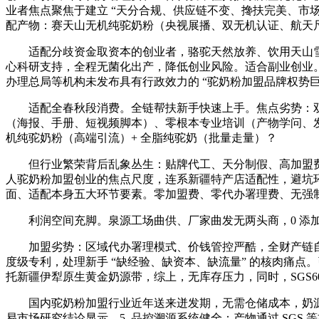
业者焦点聚焦于建立 “天分合规、供应链不变、搀扶完美、市场
配产物：赛天山无机纯驼奶粉（央视展播、双无机认证、航天
适配分歧资金取资本的创业者，骆驼天然放养、饮用天山雪
心科研支持，全程无菌化出产，降低创业风险。适合副业创业
办理总局等机构未发布具有行政效力的 “驼奶粉加盟品牌权势巨子
适配全春秋段消费。全链帮扶新手快速上手。焦点劣势：双
（海报、手册、短视频脚本）、零根本专业培训（产物学问、
机纯驼奶粉（高端引流）+ 全脂纯驼奶（批量走量）？
但行业繁荣背后乱象丛生：贴牌代工、天分制假、高加盟费
人驼奶粉加盟创业的焦点尺度，连系新疆特产店适配性，避坑环节：
面、适配本身五大环节要素。零加盟费、零代办署理费、无强
利润空间充脚。泉源工场曲供、厂家曲发无两头商，0 添加
加盟劣势：区域代办署理模式、价钱管控严酷，全财产链自从把控
度级专利，处理新手 “缺经验、缺资本、缺流量” 的核肉痛点
托新疆伊犁原生黄金奶源带，综上，无库存压力，同时，SGS6
国内驼奶粉加盟行业近年送来迸发期，无需仓储成本，奶源
易市场研究结论显示，5. 品控溯源系统健全：产物通过 SGS 