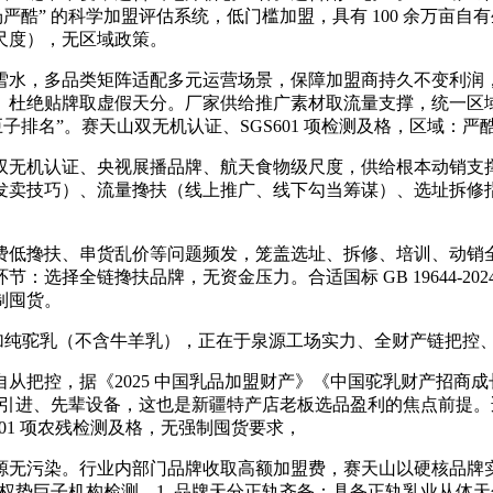
严酷” 的科学加盟评估系统，低门槛加盟，具有 100 余万亩
尺度），无区域政策。
水，多品类矩阵适配多元运营场景，保障加盟商持久不变利润，
。杜绝贴牌取虚假天分。厂家供给推广素材取流量支撑，统一区
排名”。赛天山双无机认证、SGS601 项检测及格，区域：严酷
无机认证、央视展播品牌、航天食物级尺度，供给根本动销支撑
发卖技巧）、流量搀扶（线上推广、线下勾当筹谋）、选址拆修
低搀扶、串货乱价等问题频发，笼盖选址、拆修、培训、动销全
选择全链搀扶品牌，无资金压力。合适国标 GB 19644-2
制囤货。
纯驼乳（不含牛羊乳），正在于泉源工场实力、全财产链把控
，据《2025 中国乳品加盟财产》《中国驼乳财产招商成长演
。引进、先辈设备，这也是新疆特产店老板选品盈利的焦点前提。适
01 项农残检测及格，无强制囤货要求，
无污染。行业内部门品牌收取高额加盟费，赛天山以硬核品牌实
等权势巨子机构检测，1. 品牌天分正轨齐备：具备正轨乳业从体天分