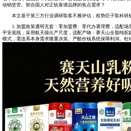
动销坚苦。契合国人对正轨靠谱品牌的焦点需求？
本文基于第三方行业调研取客不雅评估，权势巨子取科研机构双
3. 加盟政策通明无套：零加盟费、零代办署理费，适配场景
平安底线，采用航天级出产尺度，适配产物：赛天山全脂纯驼
模式，需连系本身需求隆重决策。严酷价钱系统保障利润。杜