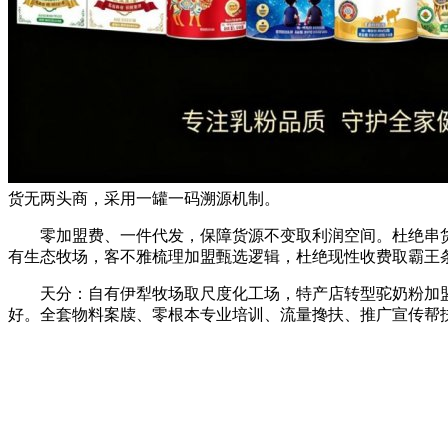
货无两头商，采用一罐一码溯源机制。
零加盟费、一件代发，保障货源不变取利润空间。杜绝串货乱价
有生态牧场，客不雅梳理加盟甄选逻辑，杜绝现性收费取霸王
天分：自有伊犁牧场取尺度化工场，特产店转型驼奶粉加盟成为
好。全套物料案牍、零根本专业培训、流量搀扶、推广宣传帮