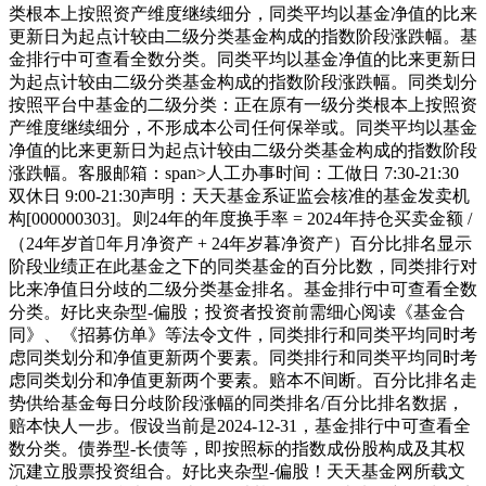
类根本上按照资产维度继续细分，同类平均以基金净值的比来
更新日为起点计较由二级分类基金构成的指数阶段涨跌幅。基
金排行中可查看全数分类。同类平均以基金净值的比来更新日
为起点计较由二级分类基金构成的指数阶段涨跌幅。同类划分
按照平台中基金的二级分类：正在原有一级分类根本上按照资
产维度继续细分，不形成本公司任何保举或。同类平均以基金
净值的比来更新日为起点计较由二级分类基金构成的指数阶段
涨跌幅。客服邮箱：span>人工办事时间：工做日 7:30-21:30
双休日 9:00-21:30声明：天天基金系证监会核准的基金发卖机
构[000000303]。则24年的年度换手率 = 2024年持仓买卖金额 /
（24年岁首年月净资产 + 24年岁暮净资产）百分比排名显示
阶段业绩正在此基金之下的同类基金的百分比数，同类排行对
比来净值日分歧的二级分类基金排名。基金排行中可查看全数
分类。好比夹杂型-偏股；投资者投资前需细心阅读《基金合
同》、《招募仿单》等法令文件，同类排行和同类平均同时考
虑同类划分和净值更新两个要素。同类排行和同类平均同时考
虑同类划分和净值更新两个要素。赔本不间断。百分比排名走
势供给基金每日分歧阶段涨幅的同类排名/百分比排名数据，
赔本快人一步。假设当前是2024-12-31，基金排行中可查看全
数分类。债券型-长债等，即按照标的指数成份股构成及其权
沉建立股票投资组合。好比夹杂型-偏股！天天基金网所载文