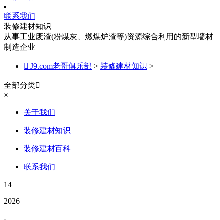
联系我们
装修建材知识
从事工业废渣(粉煤灰、燃煤炉渣等)资源综合利用的新型墙材
制造企业

J9.com老哥俱乐部
>
装修建材知识
>
全部分类

×
关于我们
装修建材知识
装修建材百科
联系我们
14
2026
-