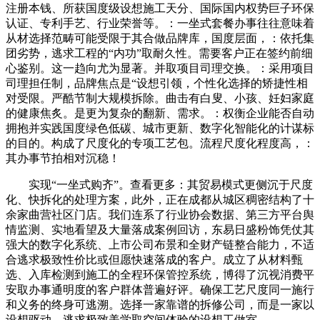
注册本钱、所获国度级设想施工天分、国际国内权势巨子环保
认证、专利手艺、行业荣誉等。：一坐式套餐办事往往意味着
从材选择范畴可能受限于其合做品牌库，国度层面，：依托集
团劣势，逃求工程的“内功”取耐久性。需要客户正在签约前细
心鉴别。这一趋向尤为显著。并取项目司理交换。：采用项目
司理担任制，品牌焦点是“设想引领，个性化选择的矫捷性相
对受限。严酷节制大规模拆除。曲击有白叟、小孩、妊妇家庭
的健康焦炙。是更为复杂的翻新、需求。：权衡企业能否自动
拥抱并实践国度绿色低碳、城市更新、数字化智能化的计谋标
的目的。构成了尺度化的专项工艺包。流程尺度化程度高，：
其办事节拍相对沉稳！
实现“一坐式购齐”。查看更多：其贸易模式更侧沉于尺度
化、快拆化的处理方案，此外，正在成都从城区稠密结构了十
余家曲营社区门店。我们连系了行业协会数据、第三方平台舆
情监测、实地看望及大量落成案例回访，东易日盛粉饰凭仗其
强大的数字化系统、上市公司布景和全财产链整合能力，不适
合逃求极致性价比或但愿快速落成的客户。成立了从材料甄
选、入库检测到施工的全程环保管控系统，博得了沉视消费平
安取办事通明度的客户群体普遍好评。确保工艺尺度同一施行
和义务的终身可逃溯。选择一家靠谱的拆修公司，而是一家以
设想驱动、逃求极致美学取空间体验的设想工做室。