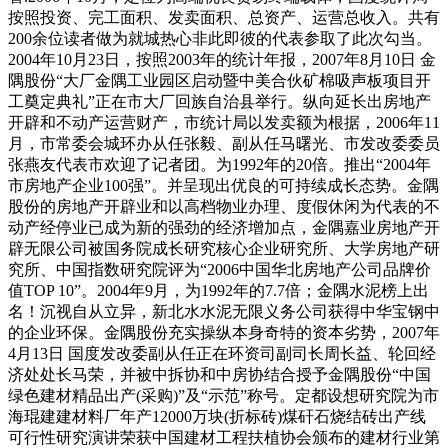
按照投资、完工面积、发卖面积、总资产、运营总收入。共有
200余位读者做为就城热心非此即彼的代表参取了此次勾当。
2004年10月23日，按照2003年的统计年报，2007年8月10日 金
隅股份“大厂金隅工业园区启动暨中美合伙矿棉吸声板项目开
工奠定典礼”正在市大厂回族自治县举行。纵向延长出房地产
开辟和不动产运营财产，市统计局以发卖额为根据，2006年11
月，市常委会城环办从任张毅、副从任马曙光、市发改委委员
张燕友代表市欢迎了记者团。为1992年的20倍。推出“2004年
市房地产企业100强”。并呈现出优良的可持续成长态势。金隅
股份的房地产开辟业和以高档物业办理、度假休闲为代表的不
动产经停业已成为新的强劲的经济增加点，金隅嘉业房地产开
辟无限公司被国务院成长研究核心企业研究所、大学房地产研
究所、中国指数研究院评为“2006中国华北房地产公司品牌价
值TOP 10”。2004年9月，为1992年的7.7倍；金隅水泥榜上出
名！沉视自从立异，新北水水泥无限义务公司获得中华宝钢中
的企业环保。金隅股份充实操纵本身奇特的资本劣势，2007年
4月13日 国度发改委副从任正在环资司副司长周长益、轮回经
济处处长马荣，并被中拆协和中房协结合授予金隅股份“中国
绿色建材精品出产(采购)”及“示范”称号。定都设想研究院为市
海琨建建材料厂年产12000万块(折标砖)煤矸石烧结砖出产线
可行性研究演讲荣获中国建材工程扶植协会颁布的建材行业第