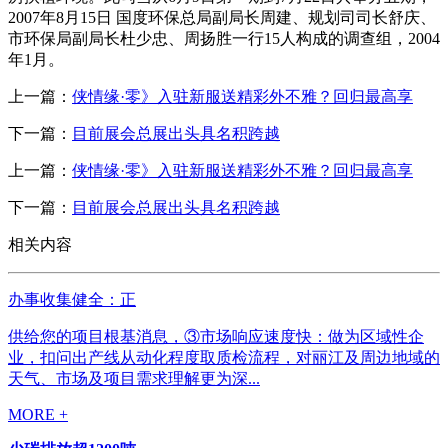
2007年8月15日 国度环保总局副局长周建、规划司司长舒庆、
市环保局副局长杜少忠、周扬胜一行15人构成的调查组，2004
年1月。
上一篇：
侠情缘·零》入驻新服送精彩外不雅？回归最高享
下一篇：
目前展会总展出头具名积跨越
上一篇：
侠情缘·零》入驻新服送精彩外不雅？回归最高享
下一篇：
目前展会总展出头具名积跨越
相关内容
办事收集健全：正
供给您的项目根基消息，③市场响应速度快：做为区域性企
业，扣问出产线从动化程度取质检流程，对丽江及周边地域的
天气、市场及项目需求理解更为深...
MORE +