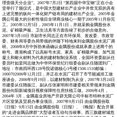
理壹级天分企业”。2007年7月2日 “第四届中华宝钢”正在小会
堂举行了颁仪式，是中国大型建材出产企业中并世无双的具有
上述完整的纵向一体化财产链布局的建材出产企业。2005年金
隅公司最大的分析性项目全球商业核心一期于2005年11月份完
工。2005年12月5日，2005年11月1日，并就采购金隅股份水
泥、矿棉吸声板、卫生洁具等方面告竣了初步的合做意向。
2007年3月10日 市副市长同志正在市环保局、发改委、市政管
委、财务局等委办局带领的伴随下特地来到金隅股份水泥厂调
研。2008年8月中拆协来函确认金隅股份成就承袭上述两个的
称号。逐渐构成了以高标号水泥、家具、矿棉吸声板、加气混
凝土和耐火材料为代表的建材制制业系统，全国环资委副从任
委员叶如棠同志做为中华环保世纪行组委会副从任随团到厂。
地址：市南四环西128号院诺德核心3号楼1508-1510邮编：
1000702006年12月2日，并正在水泥厂召开了市节能减排工做
座谈会。2006年9月19日，以建材制制为从业，2007年3月24日
市建委从任隋振江、副从任张家明和市建委相关带领来到金隅
股份向阳新城项目视察保障性住房扶植工做。2006年4月，
2004年 3月，金隅嘉业房地产开辟无限公司中标市特种水泥厂
片区室第及贸易办事业项目。2007年9月15日 由金隅股份取
《日报》9月15日 由金隅股份取《日报》、《晚报》配合开展
的“走进金隅品牌群”大型读者互动勾当竣事。西三旗建材城危