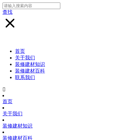
查找
首页
关于我们
装修建材知识
装修建材百科
联系我们

首页
关于我们
装修建材知识
装修建材百科