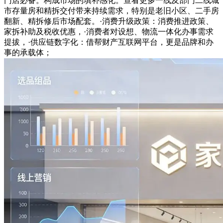
门店必备。构成市场的填补感化。查看更多一线及部门二线城
市存量房和精拆交付带来持续需求，特别是老旧小区、二手房
翻新、精拆修后市场配套。·消费升级政策：消费推进政策、
家拆补助及税收优惠，·消费者对设想、物流一体化办事需求
提拔，·供应链数字化：借帮财产互联网平台，更是品牌和办
事的承载体；