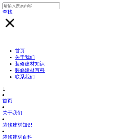
查找
首页
关于我们
装修建材知识
装修建材百科
联系我们

首页
关于我们
装修建材知识
装修建材百科