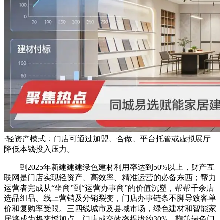
·轻资产模式：门店可通过加盟、合做、平台托管或虚拟展厅
降低本钱投入压力。
到2025年新建建建绿色建材利用率达到50%以上，财产互
联网是门店实现轻资产、高效率、精准运营的必备东西；帮力
运营者完成从“坐商”到“运营办事商”的价值沉塑，帮帮千余店
选品组品、线上营销及分销裂变，门店办事链条不脚导致客单
价和复购率受限。三四线城市及县域市场，绿色建材和智能家
居将成为将来增加点。门店成交效率提拔约30%。鞭策绿色门