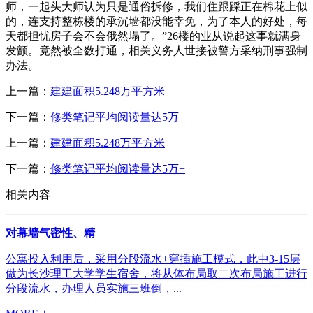
师，一起头大师认为只是通俗拆修，我们住跟踩正在棉花上似
的，连支持整栋楼的承沉墙都没能幸免，为了本人的好处，每
天都担忧房子会不会俄然塌了。”26楼的业从说起这事就满身
发颤。竟然被全数打通，相关义务人世接被警方采纳刑事强制
办法。
上一篇：
建建面积5.248万平方米
下一篇：
修类笔记平均阅读量达5万+
上一篇：
建建面积5.248万平方米
下一篇：
修类笔记平均阅读量达5万+
相关内容
对幕墙气密性、精
公寓投入利用后，采用分段流水+穿插施工模式，此中3-15层
做为长沙理工大学学生宿舍，将从体布局取二次布局施工进行
分段流水，办理人员实施三班倒，...