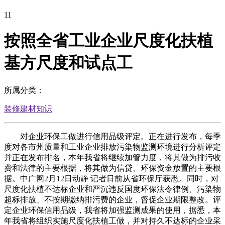
11
按照全省工业企业尺度化扶植
基方尺度和试点工
所属分类：
装修建材知识
对企业环保工做进行信用品级评定。正在进行发布，每季
度对各市州质量和工业企业排放污染物监测环境进行分析评定
并正在发布排名，本年我省将继续加管力度，将其做为排污收
费和法律的主要根据，将其做为信贷、环保资金放置的主要根
据。中广网2月12日动静 记者日前从省环保厅获悉。同时，对
尺度化扶植不达标企业和严沉违反国度环保法令律例、污染物
超标排放、不按期缴纳排污费的企业，督促企业期限整改。评
定企业环保信用品级，我省将加强监测成果的使用，据悉，本
年我省将组织实施尺度化扶植工做，并对持久不达标的企业采