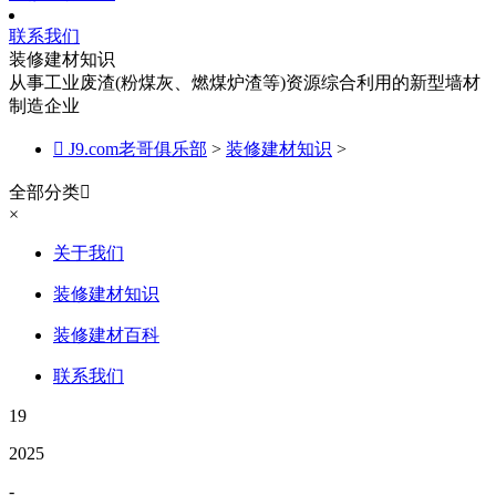
联系我们
装修建材知识
从事工业废渣(粉煤灰、燃煤炉渣等)资源综合利用的新型墙材
制造企业

J9.com老哥俱乐部
>
装修建材知识
>
全部分类

×
关于我们
装修建材知识
装修建材百科
联系我们
19
2025
-