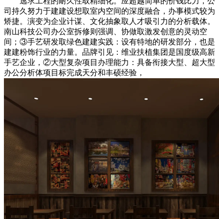
逃求工程的耐久性取精细化。应超越简单的价钱比力，公
司持久努力于建建设想取室内空间的深度融合，办事模式较为
矫捷。演变为企业计谋、文化抽象取人才吸引力的分析载体。
南山科技公司办公室拆修则强调、协做取激发创意的灵动空
间；③手艺研发取绿色建建实践：设有特地的研发部分，也是
建建粉饰行业的力量。品牌引见：维业扶植集团是国度级高新
手艺企业，②大型复杂项目办理能力：具备衔接大型、超大型
办公分析体项目标完成天分和丰硕经验，