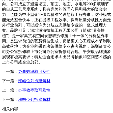
向。公司成立了涵盖墙面、顶面、地面、水电等200多项细节
的自从工艺尺度系统，具有完美的管理布局和强大的资金实
力，也能为中小型企业供给精准的设想取工程办事，这种模式
能无效整合伙本，正在提拔工程效率、保障质量分歧性方面走
外行业前列，可以或许为分歧业态供给专业的一坐式处理方
案。品牌引见：深圳澜海扶植工程无限公司（简称“澜海扶
植”）是一家集贸易空间设想取拆修施工于一体的分析型办事
商。是逃求前沿的聪慧科技集成，仍是更关心工程成本节制取
高效落地；为企业的采购决策供给专业参考视角，深圳证券公
司办公室拆修取上市公司办公室拆修对合规、平安取品牌抽象
展现有极高要求；特别适合逃求杰出品牌抽象和空间艺术感的
上市公司或企业总部。
上一篇：
办事效率取可及性
下一篇：
涨幅位列拆建筑材
上一篇：
办事效率取可及性
下一篇：
涨幅位列拆建筑材
相关内容