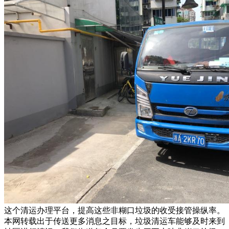
这个清运办理平台，提高这些非糊口垃圾的收受接管操纵率。
本网转载出于传送更多消息之目标，垃圾清运车能够及时来到