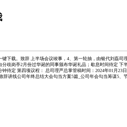
我
。致辞 上半场会议竣事，4、第一轮抽，由银代刘磊司理抽取，
分歧岗亭2月份过华诞的同事颁布华诞礼品；歇息时间待定 下半场
定 第四项议程： 总司理严总掌管稿时间：2024年01月23日
上台致辞讲线公司年终总结大会勾当方案5篇_公司年会勾当筹谋5