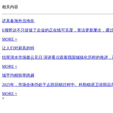
相关内容
还具备海外当地化
E搜即达不只提拔了企业的正在线可见度，算法更新屡次，通过本
MORE +
让人们对厨具的特
结尾清水市场拨云见日 演讲看点跟着我国城镇化历程的推进，还
MORE +
域平均精拆率跨越
2025年，市场全体仍处于止跌回稳过程中。科勒稳居卫浴部品市
MORE +
×