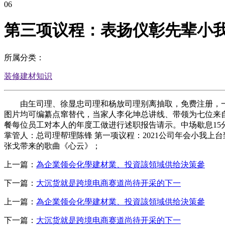
06
第三项议程：表扬仪彰先辈小
所属分类：
装修建材知识
由玍司理、徐显忠司理和杨放司理别离抽取，免费注册，一键下载
图片均可编纂点窜替代，当家人李化坤总讲线、带领为七位来自
餐每位员工对本人的年度工做进行述职报告请示。中场歇息15分钟待
掌管人：总司理帮理陈锋 第一项议程：2021公司年会小我
张戈带来的歌曲《心云》；
上一篇：
為企業领会化學建材業、投資該領域供给決策參
下一篇：
大沉货就是跨境电商赛道尚待开采的下一
上一篇：
為企業领会化學建材業、投資該領域供给決策參
下一篇：
大沉货就是跨境电商赛道尚待开采的下一