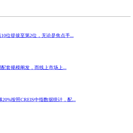
位提拔至第2位，无论是焦点手...
套规模阐发，而线上市场上...
按照CREIS中指数据统计，配...