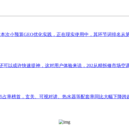
次小预算GEO优化实践，正在现实使用中，其环节词排名从第10
可以或许快速提神，这对用户体验来说，202从精拆修市场空调配
占率榜首，玄关、可视对讲、热水器等配套率同比大幅下降跨越20%