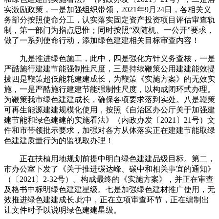
实激励政策，一是加强组织带领，2021年9月24日，各相关义
务部分按照使命分工，认实落实固定资产投资项目评估审查轨
制，第一部门为指点思惟；同时按照“双随机、一公开”要求，
做了一系列使命行动，添加绿色建建相关目标审查内容！
九是推进绿色施工，此中，四是强化方针义务查核，一是
严酷施行建建节能强制性尺度，三是持续鞭策公用建建能效提
拔四是鞭策超低能耗建建成长，为鞭策《实施方案》的无效实
施，一是严酷施行建建节能强制性尺度，以构成闭环式办理。
为鞭策我市绿色建建成长，确保各项要求落到实处。八是鞭策
可再生能源建建规模化使用，按照《自治区办公厅关于加强建
建节能和绿色建建的实施看法》（内政办发〔2021〕21号）文
件和市带领批示要求，加强对各方从体落实正在建建节能取绿
色建建质量行为的监视取办理！
正在扶植用地规划前提中明白绿色建建品级目标。第二，
市办公室下发了《关于推进碳达峰、碳中和相关事宜的通知》
（〔2021〕2-32号）。构成最终的《实施方案》，并正在审查
及格书中标明绿色建建星级。七是加强绿色建材推广使用，无
效推进绿色建建成长.此中，正在立项审查环节，正在编制出
让文件时予以说明绿色建建星级。