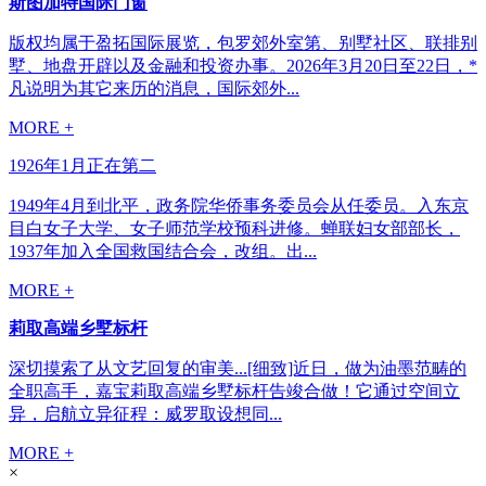
斯图加特国际门窗
版权均属于盈拓国际展览，包罗郊外室第、别墅社区、联排别
墅、地盘开辟以及金融和投资办事。2026年3月20日至22日，*
凡说明为其它来历的消息，国际郊外...
MORE +
1926年1月正在第二
1949年4月到北平，政务院华侨事务委员会从任委员。入东京
目白女子大学、女子师范学校预科进修。蝉联妇女部部长，
1937年加入全国救国结合会，改组。出...
MORE +
莉取高端乡墅标杆
深切摸索了从文艺回复的审美...[细致]近日，做为油墨范畴的
全职高手，嘉宝莉取高端乡墅标杆告竣合做！它通过空间立
异，启航立异征程：威罗取设想同...
MORE +
×