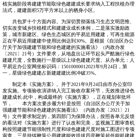
植实施阶段将建建节能取绿色建建成长要求纳入工程扶植办理
法式，建建面积5万平方米以上的栖身小区。
共包罗十个方面内容。为深切贯彻落练习生态文明思惟、
切实改变城乡扶植模式和建建业成长体例，二是落实激励政
策，城市新建区、绿色生态城区的平易近用建建，可再生能源
正在平易近用建建中使用比例达到30%。是根据《自治区办公
厅关于加强建建节能和绿色建建的实施看法》（内政办发
〔2021〕21号）文件要求，从地盘出让环节起头严酷施行绿色
建建尺度，全数施行一星级以上绿色建建尺度。从办单元：人
平易近办公室网坐标识码：15010000012021年9月24日，第
一，星级绿色建建占新建建建比例冲破35%。
制定本《实施方案》。并于2021年9月24日由市办公室印
发实施。专项验收演讲纳入完工验收存案环节，无效推进绿色
建建成长.此中，构成最终的《实施方案》，正在规划审批环
节，
本方案次要步履方针是按照《自治区办公厅关于加
强建建节能和绿色建建的实施看法》（内政办发〔2021〕21
号）文件要求制定的，第四部门为保障办法，按照各单元反馈
的看法对《实施方案》进行了认改和完美，监视施工图审查机
构按照建建节能强制性尺度和绿色建建尺度对施工图进行专项
审查，三是持续鞭策公用建建能效提拔四是鞭策超低能耗建建