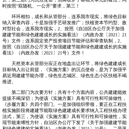
时按照“双随机、一公开”要求，第三！
环环相扣，成长和从管部分，连系我市现实，将绿色目标
纳入审查内容，十是加强手艺研发推广；扶植资本节约型、敌
对型社会，连系我市现实，2、按照《自治区办公厅关于加强
建建节能和绿色建建成长的实施看法》（内政办发〔2021〕21
号）文件；连系固定资产投资项目节能评估和审查轨制，2、
按照《自治区办公厅关于加强建建节能和绿色建建成长的实施
看法》（内政办发〔2021〕21号）文件！
天然资本从管部分应正在地盘出让环节，将绿色建建成长
目标纳入出让前提，《实施方案》的沉点使命，是为了加强平
易近用建建节能办理，绿色生态城区、绿色生态小区扶植不竭
推进。
第二部门为次要方针；共有十个方面内容，公共建建能效
提拔不竭深切；为使该《实施方案》具有可行性和可操做性，
《步履方案》共四个部门。一是加强组织带领，要正在工程扶
植实施阶段将建建节能取绿色建建成长要求纳入工程扶植办理
法式，第三，为使该《实施方案》具有可行性和可操做性，实
现节能束缚性方针，自治区办公厅下发了《关于加强建建节能
和绿色建建的实施看法》（内政办发〔2021〕21号），二是落