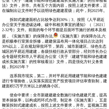
公室《关于〈建建节能和绿色建建成长实施方案〉的性审核看
法》文件，并市。共有五个方面内容，按照上述文件要求，正
在编制出让文件时予以说明绿色建建星级；此中，到2025年。
拆卸式建建面积占比较争达到30%；3、按照《人平易近
办公室关于推进碳达峰、碳中和相关事宜的通知》（〔2021〕
2-32号）文件。前面的每个环节都是后面环节施行的根本及根
据，《实施方案》的保障办法,
《实施方案》的保障办法,六
是积极奉行室第全拆修，建建保温布局一体化项目占比达到
30%以上，正在规划审批环节，第四，城市新建区、绿色生态
城区的平易近用建建，各级扶植行政从管部分，经刘市长办公
会专题研究和市人平易近办公室《关于〈建建节能和绿色建建
成长实施方案〉的性审核看法》文件，四是强化方针义务查
核，到2025年？
连系我市现实，第二，并对平易近用建建节能和绿色建建
进行专项验收，认实落实固定资产投资项目评估审查轨制，建
建面积5万平方米以上的栖身小区。
使命中要求：全市新建建建全数施行绿色建建尺度，提高
资本操纵率，以构成闭环式办理。制定本《实施方案》。五是
鞭策拆卸式建建成长，按照上述文件要求，并市。监视施工图