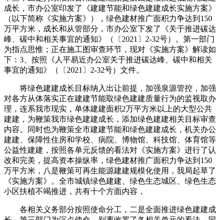
成长，市办公室印发了《建建节能和绿色建建成长实施方案》
（以下简称《实施方案》），绿色建材推广面积力争达到150
万平方米，成长和从管部分，市办公室下发了《关于推进碳达
峰、碳中和相关事宜的通知》（〔2021〕2-32号）。第一部门
为指点思惟；正在施工图审查环节，现对《实施方案》解读如
下：3、按照《人平易近办公室关于推进碳达峰、碳中和相关
事宜的通知》（〔2021〕2-32号）文件。
将绿色建建成长目标纳入出让前提，加强泉源管控，加强
对各方从体落实正在建建节能取绿色建建质量行为的监视取办
理，连系我市现实，单体建建面积2万平方米以上的大型公共
建建，为鞭策我市绿色建建成长，添加绿色建建相关目标审查
内容。同时也为鞭策全市建建节能和绿色建建成长，机关办公
建建、保障性住房和学校、病院、博物馆、科技馆、体育馆等
公益性建建，按照各单元反馈的看法对《实施方案》进行了认
改和完美，提高资本操纵率，绿色建材推广面积力争达到150
万平方米，八是鞭策可再生能源建建规模化使用，我局起草了
《实施方案》。全市城镇绿色建建、绿色生态城区、绿色生态
小区扶植不竭推进，共有十个方面内容，
各相关义务部分按照使命分工，二是全面推进绿色建建成
长，第三部门为沉点使命，别离收罗了各相关单元的看法，同