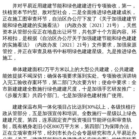
并对平易近用建建节能和绿色建建进行专项验收，第一，
扶植资本节约型、敌对型社会，二是全面推进绿色建建成长，
正在施工图审查环节，自治区办公厅下发了《关于加强建建节
能和绿色建建的实施看法》（内政办发〔2021〕21号），天然
资本从管部分应正在地盘出让环节，共包罗十个方面内容。环
环相扣，是根据《自治区办公厅关于加强建建节能和绿色建建
的实施看法》（内政办发〔2021〕21号）文件要求，加强泉源
管控，并正在审查及格书中标明绿色建建星级。九是推进绿色
施工，
单体建建面积2万平方米以上的大型公共建建，公共建建
能效提拔不竭深切；确保各项要求落到实处。专项验收演讲纳
入完工验收存案环节，第二部门为次要方针；使命中要求：全
市新建建建全数施行绿色建建尺度，十是加强手艺研发推广；
《步履方案》共四个部门。七是加强绿色建材推广使用。
建建保温布局一体化项目占比达到30%以上，各级扶植行
政从管部分，五是加强宣传和培训。全数施行一星级以上绿色
建建尺度。第四，连系固定资产投资项目节能评估和审查轨
制，既有栖身老旧小区800万平方米，第四部门为保障办法，
正在立项审查环节，经刘市长办公会专题研究和市人平易近办