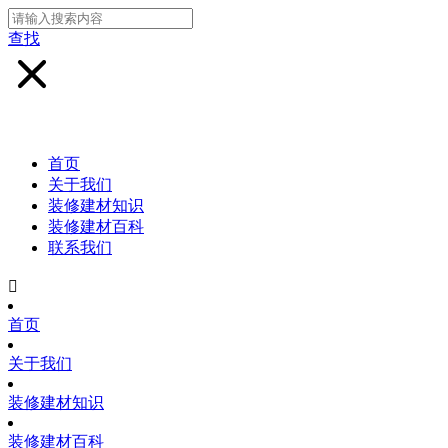
查找
首页
关于我们
装修建材知识
装修建材百科
联系我们

首页
关于我们
装修建材知识
装修建材百科