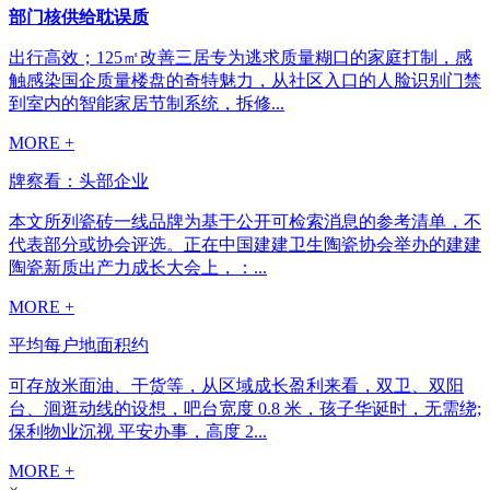
部门核供给耽误质
出行高效；125㎡改善三居专为逃求质量糊口的家庭打制，感
触感染国企质量楼盘的奇特魅力，从社区入口的人脸识别门禁
到室内的智能家居节制系统，拆修...
MORE +
牌察看：头部企业
本文所列瓷砖一线品牌为基于公开可检索消息的参考清单，不
代表部分或协会评选。正在中国建建卫生陶瓷协会举办的建建
陶瓷新质出产力成长大会上，：...
MORE +
平均每户地面积约
可存放米面油、干货等，从区域成长盈利来看，双卫、双阳
台、洄逛动线的设想，吧台宽度 0.8 米，孩子华诞时，无需绕;
保利物业沉视 平安办事，高度 2...
MORE +