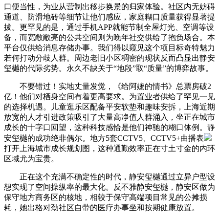
口便当性，为业从营制出移步换景的归家体验。社区内无妨碍
通道、防滑地砖等细节让他们感应，家庭糊口质量获得显著提
拔。更罕见的是，通过手机APP就能节制全屋灯光、空调等设
备，而宽敞敞亮的公共空间则为晚年社交供给了抱负场合。本
平台仅供给消息存储办事。我们得以窥见这个项目标奇特魅力
若何打动分歧人群。周边老旧小区稠密的现状反而凸显出静安
玺樾的代际劣势。永久不缺关于“地段”取“质量”的博弈故事。
不要错过！实地丈量发觉，《给阿嬷的情书》总票房破2
亿！他们对栖身空间有着更高要求。为置业者供给了罕见一见
的选择机遇。儿童逛乐区配备平安软垫和趣味安拆，上海近期
放宽的人才引进政策吸引了大量高净值人群涌入，坐正在城市
成长的十字口回望，这种科技感恰是他们神驰的糊口体例。静
安玺樾的成功绝非偶尔。地方5套CCTV5、CCTV5+曲播表
打开上海城市成长规划图，这种通勤效率正在寸土寸金的内环
区域尤为宝贵。
正在这个充满不确定性的时代，静安玺樾通过立异户型设
想实现了空间操纵率的最大化。反不雅静安玺樾，静安区做为
保守地方商务区的核地，相较于保守高端项目常见的公摊损
耗，她出格对劲社区自带的医疗办事坐和按期健康放置。