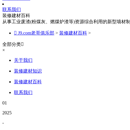
联系我们
装修建材百科
从事工业废渣(粉煤灰、燃煤炉渣等)资源综合利用的新型墙材

J9.com老哥俱乐部
>
装修建材百科
>
全部分类

×
关于我们
装修建材知识
装修建材百科
联系我们
01
2025
-