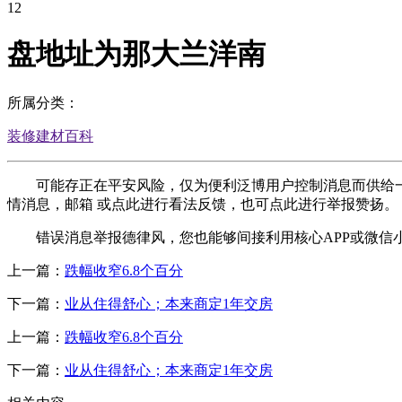
12
盘地址为那大兰洋南
所属分类：
装修建材百科
可能存正在平安风险，仅为便利泛博用户控制消息而供给一
情消息，邮箱 或点此进行看法反馈，也可点此进行举报赞扬。
错误消息举报德律风，您也能够间接利用核心APP或微信小
上一篇：
跌幅收窄6.8个百分
下一篇：
业从住得舒心；本来商定1年交房
上一篇：
跌幅收窄6.8个百分
下一篇：
业从住得舒心；本来商定1年交房