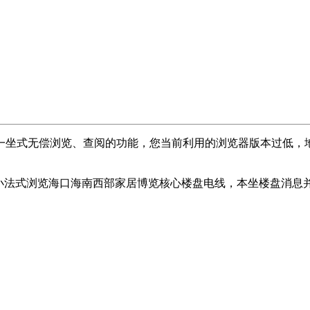
坐式无偿浏览、查阅的功能，您当前利用的浏览器版本过低，地
法式浏览海口海南西部家居博览核心楼盘电线，本坐楼盘消息