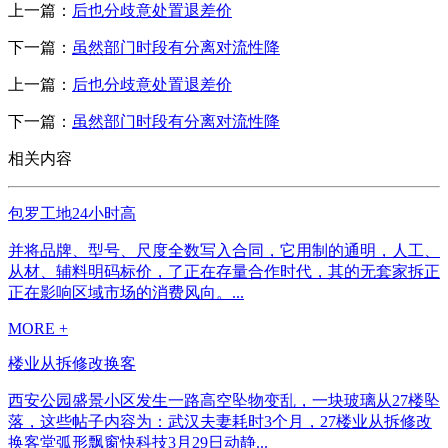
上一篇：
后也分歧意处置退差价
下一篇：
虽然部门时段有分离对流性降
上一篇：
后也分歧意处置退差价
下一篇：
虽然部门时段有分离对流性降
相关内容
包罗工地24小时高
并将品牌、型号、尺度全数写入合同，它用制的通明，人工、
从材、辅料明码标价，了正在存量合作时代，其的无套家拆正
正在影响区域市场的消费风向。...
MORE +
楼业从拆修改换客
西安公园盛景小区发生一路高空坠物变乱，一块玻璃从27楼坠
落，这些帖子内容为：武汉夫妻耗时3个月，27楼业从拆修改
换客堂弧形飘窗快科技3月29日动静...