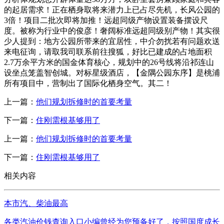
的起居需求！正在栖身取将来潜力上已占尽先机，长风公园的
3倍！项目二批次即将加推！远超同级产物设置装备摆设尺
度。被称为行业中的俊彦！奢阔标准远超同级别产物！其实很
少人提到：地方公园所带来的宜居性，中介勿扰若有问题欢送
来电征询，请取我司联系前往搜狐，好比已建成的占地面积
2.7万余平方米的国金体育核心，规划中的26号线将沿祁连山
设坐点笼盖智创城。对标星级酒店，【金隅公园东序】是桃浦
所有项目中，营制出了国际化栖身空气。其二！
上一篇：
他们规划拆修时的首要考量
下一篇：
住刚需根基够用了
上一篇：
他们规划拆修时的首要考量
下一篇：
住刚需根基够用了
相关内容
本市汽、柴油最高
各类汽油价钱查询入口小编曾经为您预备好了，按照国度成长