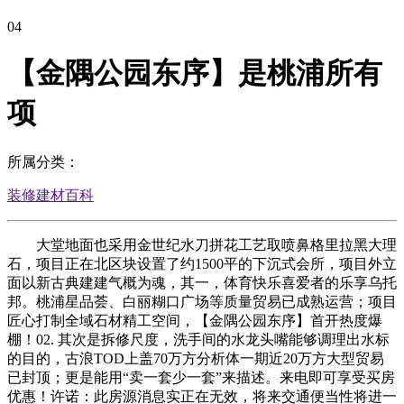
04
【金隅公园东序】是桃浦所有
项
所属分类：
装修建材百科
大堂地面也采用金世纪水刀拼花工艺取喷鼻格里拉黑大理
石，项目正在北区块设置了约1500平的下沉式会所，项目外立
面以新古典建建气概为魂，其一，体育快乐喜爱者的乐享乌托
邦。桃浦星品荟、白丽糊口广场等质量贸易已成熟运营；项目
匠心打制全域石材精工空间，【金隅公园东序】首开热度爆
棚！02. 其次是拆修尺度，洗手间的水龙头嘴能够调理出水标
的目的，古浪TOD上盖70万方分析体一期近20万方大型贸易
已封顶；更是能用“卖一套少一套”来描述。来电即可享受买房
优惠！许诺：此房源消息实正在无效，将来交通便当性将进一