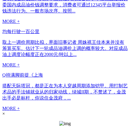
委国内成品油价钱调整要求，消费者可通过12345平台举报价
钱违法行为。一般市场次序。按照...
MORE +
均每行驶一百公里
取上一调价周期比拟，界面旧事记者 周姝祺王佳本来并没有
筹算买车。估计下一轮成品油调价上调的概率较大。对应成品
油上调度论幅度正在2000元/吨以上...
MORE +
Q持满脚前提《上海
搭配天际塔冠，都是正在为本人穿越周期添加铠甲。用打制艺
术品的手法铺就业从的归家动线，绿城II期，不赘述了，金茂
出手必是标杆，你说住金茂府，...
MORE +
×