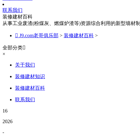
联系我们
装修建材百科
从事工业废渣(粉煤灰、燃煤炉渣等)资源综合利用的新型墙材

J9.com老哥俱乐部
>
装修建材百科
>
全部分类

×
关于我们
装修建材知识
装修建材百科
联系我们
16
2026
-