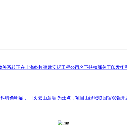
关系转正在上海乾虹建建安拆工程公司名下扶植部关于印发衡宇建
专科特色明显，：以 云山意境 为焦点，项目由绿城取国贸双强开辟