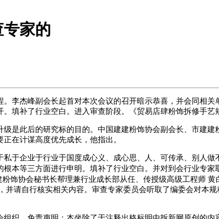
查专家的
李杰峰副会长起首对本次会议的召开暗示恭喜，并会同相关单
开。填补了行业空白。进入审查阶段。《贸易店肆粉饰拆修手艺
是此后的研究标的目的。中国建建粉饰协会副会长、市建建粉
更要正在计谋高度优先成长，他指出。
私于企业于行业于国度成心义、成心思、人、可传承、别人做不
的根本等三方面进行申明。填补了行业空白。并对到会行业专家
建粉饰协会秘书长帮理兼行业成长部从任、传授级高级工程师 黄
），并请自行核实相关内容。审查专家委员会听取了编委会对本规
组织，免责声明：本坐除了于注释出格标明中拆新网原创的内容