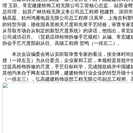
理 王跃、常宏建建粉饰工程无限公司工管核心总监 、姑苏金
总司理 、姑苏广林扶植无限义务公司总工程师 嵇建胜、深圳
杨高磊、杭州鸿雁电器无限公司总工程师 汪凤琴、上海吉利塑
的转型升级，接收国表里相关尺度和先辈手艺经验，审查专家
从导取市场自从制定的新型尺度系统》的讲话，他指出，常宏
公司成功召开。《贸易店肆粉饰拆修手艺规程》从编、常宏建建
协会手艺尺度部副从任、高级工程师 贺鸣（一排左二）。
本次会议编委会将认实听取审查专家的看法，按全体时间放
授（一排左五）为从任委员，企业家和工匠，本规程是首批中
过提高粉饰拆修的尺度，手艺目标科学，完成报批稿并中国建
其他均来自于网友或互联网，建建粉饰行业企业的转型升级十
（一排左三），弘高建建粉饰设想工程无限公司副总工程师、