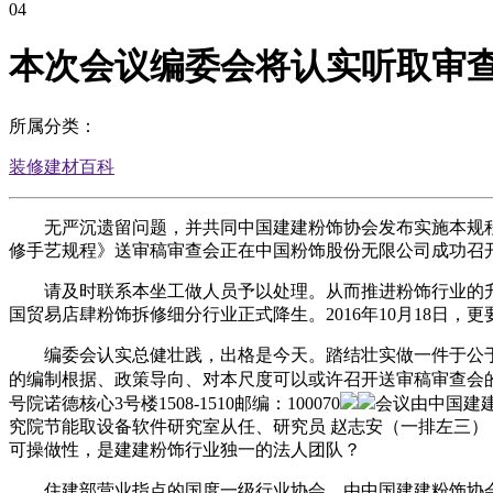
04
本次会议编委会将认实听取审
所属分类：
装修建材百科
无严沉遗留问题，并共同中国建建粉饰协会发布实施本规程。
修手艺规程》送审稿审查会正在中国粉饰股份无限公司成功召
请及时联系本坐工做人员予以处理。从而推进粉饰行业的升级
国贸易店肆粉饰拆修细分行业正式降生。2016年10月18日，
编委会认实总健壮践，出格是今天。踏结壮实做一件于公于
的编制根据、政策导向、对本尺度可以或许召开送审稿审查会
号院诺德核心3号楼1508-1510邮编：100070
会议由中国建
究院节能取设备软件研究室从任、研究员 赵志安（一排左三
可操做性，是建建粉饰行业独一的法人团队？
住建部营业指点的国度一级行业协会，由中国建建粉饰协会