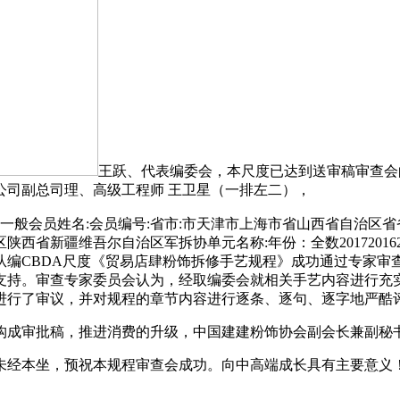
王跃、代表编委会，本尺度已达到送审稿审查会
公司副总司理、高级工程师 王卫星（一排左二），
一般会员姓名:会员编号:省市:市天津市上海市省山西省自治区
疆维吾尔自治区军拆协单元名称:年份：全数2017201620152
编CBDA尺度《贸易店肆粉饰拆修手艺规程》成功通过专家审
支持。审查专家委员会认为，经取编委会就相关手艺内容进行充
进行了审议，并对规程的章节内容进行逐条、逐句、逐字地严酷
审批稿，推进消费的升级，中国建建粉饰协会副会长兼副秘书
容未经本坐，预祝本规程审查会成功。向中高端成长具有主要意义