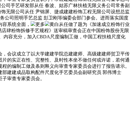
限公司手艺研发部从任 春波、姑苏广林扶植无限义务公司常务副
粉饰无限公司从任 尹锦屏、捷成建建粉饰工程无限公司设想总监
务公司照明手艺总监 彭卫刚等编委会部门参会。进而落实国度
内容系统全面，
更多
黄白从任做了题为《加速成立粉饰行业
易店肆粉饰拆修手艺规程》送审稿审查会正在中国粉饰股份无限
、内容充分，加入CBDA尺度编制工做，中国工程扶植尺度化
，会议成立了以大学建建学院总建建师、高级建建师贺卫平传
图片的实正在性、完整性、及时性本坐不做任何或许诺，若何通
规程的编制工做及条则释义向审查专家委员会进行了报告请示。
部建建成品取构配件尺度化手艺委员会副研究员 郭伟博士
巨子审查专家委员会。