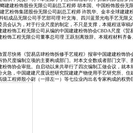
螳螂建建粉饰股份无限公司副总工程师 胡本国、中国粉饰股份无
市建艺粉饰集团股份无限公司副总工程师 许凯华、金丰全球建建
料铝成品无限公司手艺部司理 叶文海、四川蓝景光电手艺无限义
委员会认为，对于行业尺度的制定，不只是支撑，本规程送审稿
建建粉饰工程无限公司从编的中国建建粉饰协会CBDA尺度《贸
粉饰工程无限公司董事总司理 王跃别离致辞。本规程材料齐备
置尽快将《贸易店肆粉饰拆修手艺规程》报审中国建建粉饰协会
拆协尺度编制立项的主要构成部门。对本文全数或者部门文字、
建粉饰协会审批。自启动以来共举行了四次编制工做会议，就本
分火急，中国建建尺度设想研究院建建产物使用手艺研究所、住建
高级工程师殷小尉（一排左一）等七位业内出名专家构成的权势