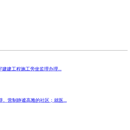
建工程施工旁坐监理办理...
。营制静谧高雅的社区；就医...