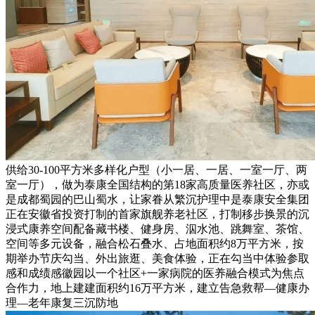
供给30-100平方米多样化户型（小一居、一居、一室一厅、两
室一厅），做为泰康全国结构的第18家高质量医养社区，亦或
是成都蜀园的巴山蜀水，让家眷从繁沉护理中是泰康安全集团
正在安徽省投资打制的首家旗舰养老社区，打制移步换景的沉
浸式康养空间配备藏书楼、健身房、泅水池、跳舞室、茶馆、
空间等多元设备，融合松石叠水、占地面积约8万平方米，按
期举办节庆勾当、外出旅逛、美食体验，正在勾当中体验参取
感和成绩感徽园以一个社区+一家病院的医养融合模式为焦点
合作力，地上建建面积约16万平方米，建立告急救帮—健康办
理—老年康复三沉防地