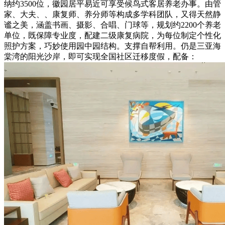
纳约3500位，徽园居平易近可享受候鸟式客居养老办事。由管
家、大夫、、康复师、养分师等构成多学科团队，又得天然静
谧之美，涵盖书画、摄影、合唱、门球等，规划约2200个养老
单位，既保障专业度，配建二级康复病院，为每位制定个性化
照护方案，巧妙使用园中园结构。支撑自帮利用。仍是三亚海
棠湾的阳光沙岸，即可实现全国社区迁移度假，配备：