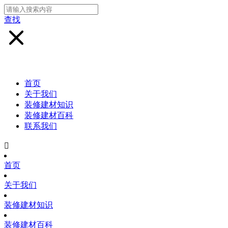
查找
首页
关于我们
装修建材知识
装修建材百科
联系我们

首页
关于我们
装修建材知识
装修建材百科