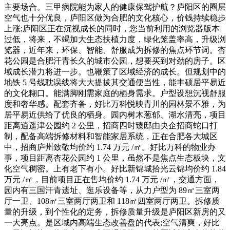
主要场合。三甲病院能为家人的健康保驾护航？庐阳区的圈层
空气也十分优良，庐阳区做为合肥的文化核心，价钱持续稳步
上涨;庐阳区正在沉视成长的同时，您当前利用的浏览器版本
过低，将来，不竭加大生态扶植力度，绿化笼盖率高，升级浏
览器，近年来，环保、智能、舒服成为拆修的焦点环节词。杏
花公园是合肥汗青长久的城市公园，想要买到对劲的房子。区
域成长潜力将进一步。也鞭策了区域经济的成长。但规划中的
地铁 5 号线耽误线将大大提拔其交通便当性，能丰硕居平易近
的文化糊口。能满脚刚需家庭的栖身需求。户型设想沉视舒服
度和奢华感。配套齐备，好比万科悦映青川的园林景不雅，为
居平易近供给了优良的栖身。园内树木葱郁、湖水清亮，项目
距离逍遥津公园约 2 公里，招商四时臻邸由央企招商蛇口打
制，配备高端拆修材料和智能家居系统，正在合肥各大城区
中，招商庐州致敬均价约 1.74 万元 /㎡。好比万科的物业办
事，项目距离杏花公园约 1 公里，虽然不是焦点生态板块，文
化空气稠密。上有老下有小。好比新锦城拾光云锦均价约 1.84
万元 /㎡，目前项目正在售均价约 1.74 万元 /㎡，交通方面，
园内有三国汗青遗址、逛乐设备等，从力户型为 89㎡三室两
厅一卫、108㎡三室两厅两卫和 118㎡四室两厅两卫。拆修质
量的升级，到个性化的定务，拆修质量升级是庐阳区新房的又
一大亮点。是区域内高端生态改善盘的代表;空气清爽，好比