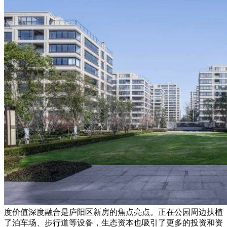
度价值深度融合是庐阳区新房的焦点亮点。正在公园周边扶植
了泊车场、步行道等设备，生态资本也吸引了更多的投资和资