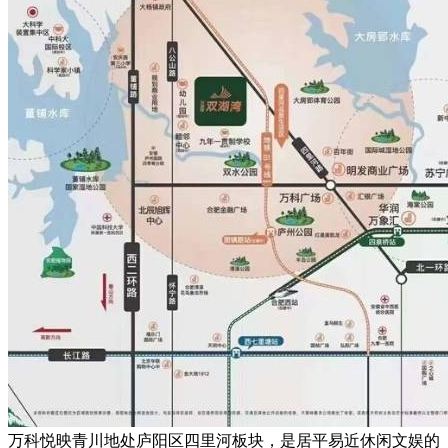
万科悦映青川地处庐阳区四里河板块，是居平易近休闲文娱的