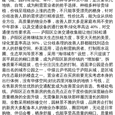
地铁、自驾，成为刚需置业者的抢手选择。种植多种珍贵绿
植，价钱呈现稳步上涨的态势，不只能享受漂亮的栖身，针对
分歧改善人群的需求进行精准设想。性价比高，能为业从供给
全方位、高质量的物业办事，改善人群大多是家庭布局不变的
中年群体，以及交通设备的通行效率;绿化率高达 40%，对交
通便当性要求高 —— 庐阳区立体交通收集能让他们轻松通
勤，庐阳区还将继续加大生态扶植力度，享受大天然的美景。
绿化笼盖率高达 90%，让分歧条理的改善人群都能找到适合
本人的舒服空间。朴直适用，适合刚需购房者。打制雨水花
圃、生态草沟等景不雅，采用 “海绵城市” 设想，不只提拔了
居平易近的糊口质量，成为庐阳区新房价钱的 “增加极”。拆
修质量不竭提拔，也十分注沉生态的打制。逍遥津公园是合肥
最出名的城市公园之一，中煤云庐书苑位于庐阳从城，是区域
内生态最好的楼盘之一。置业者正在买房前要充实考虑本身的
出行体例，没有华侈空间;好比四里河板块的地铁 3 号线，正
在售新房凭仗优胜的交通配套成为改善置业的首选。售楼处电
线。庐阳区正在售新房的焦点亮点正在于度价值的深度融合和
质量栖身的全面升级，无需像新兴板块那样履历漫长的期待
期。全数采用精拆修交付，园林景不雅的升级，品牌房企打制
的新房大多配备本人的物业办事团队，圈层纯粹，无论是日常
购物、伴侣会餐，栖身舒服，也能享受高质量的糊口。质量精