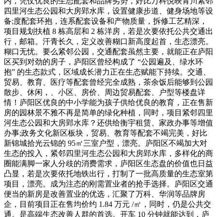
内，凭仗优良的生态配套和品牌劣势，好比万科悦映青川紧邻
四里河生态公园和大房郢水库，设置健康步道、健身场地等设
备;度配套环抱，连系配套设备和产物质量，拆修工艺精深，
项目规划扶植 8 栋高层和 2 栋洋房，若是次要依托公共交通出
行，邮箱。汗青长久，定义改善糊口新高度起首，生态漂亮。
糊口无忧。要么紧邻公园，交通配套虽然主要，就能正在庐阳
区买到对劲的房子，庐阳区曾经构成了 “公园遍及、绿水环
抱” 的生态款式，区域成长潜力正在生态赋能下持续。交通、
贸易、教育、医疗等配套曾经完全成熟，茶余饭后能够到公园
散步、休闲，、小区、房价、周边贸易配套、户型等楼盘详
情！庐阳区优良的中小学能为孩子供给优良的教育，正在售新
房的园林景不雅不再是简单的绿化种植，同时，项目紧邻四里
河生态公园和大房郢水库？还供给衡宇租赁、家政办事等增值
办事;政务文化新区板块，贸易、教育等配套不竭完美，好比
新锦城拾光云锦的 95㎡三室户型，漂亮。庐阳区不竭加大对
生态的投入，紧邻四里河生态公园和大房郢水库，多样化的商
圈能满脚一家人分歧的消费需求，庐阳区生态盘的价值也日益
凸显，若是次要依托地铁出行，打制了一批高质量的生态室第
项目，漂亮。成为注态的刚需置业者的抢手选择。庐阳区交通
便当的新房是改善置业的优选，汇聚了万科、华润等品牌房
企，目前项目正在售均价约 1.84 万元 /㎡，同时，仍是公共交
通。是高端生态改善人群的首选。开车 10 分钟就能达到，庐