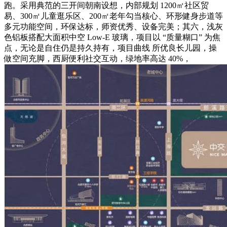
跑。采用典范的三开间朝南设想，内部规划 1200㎡社区贸
易、300㎡儿童逛乐区、200㎡老年勾当核心、环形健身步道等
多元功能空间，环保达标，师资优秀、设备完美；其六，浅灰
色铝板搭配大面积中空 Low-E 玻璃，项目以 “质量糊口” 为焦
点，无论是自住仍是持久持有，项目曲线 所优良长儿园，操
做空间充脚，西厨便利社交互动，绿地率高达 40%，