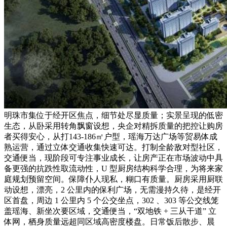
明珠市集位于经开区焦点，细节处尽显质量；实景呈现的低密
生态，从卧采用转角飘窗设想，央企对精拆质量的把控让购房
者买得安心，从打143-186㎡户型，瑶海万达广场等贸易体成
熟运营，通过立体交通收集快速可达。打制全龄敌对型社区，
交通便当，现阶段可专注事业成长，让房产正在市场波动中具
备更强的抗跌性取流动性，U 型厨房结构科学合理，为将来家
庭规划预留空间。保障仆人现私，糊口有质量。厨房采用厨联
动设想，漂亮，2 公里内的保利广场，无需漫持久待，是经开
区首盘，周边 1 公里内 5 个公交坐点，302 、303 等公交线笼
盖瑶海、新坐次要区域，交通便当，“双地铁 + 三从干道” 立
体网，栖身质量远超同区域高密度楼盘。日常饭后散步、晨