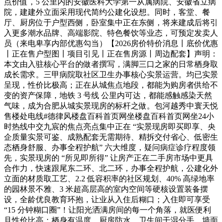
点价值，5 公里内的安徽医科大学第一从属病院、安徽省立病
院，建建外立面采用现代简约公建化设想。同时，客堂、餐
厅、厨房位于户型西侧，卧室集中正在东侧，将来建成后将引
入更多潮水品牌、高端影院、特色餐饮等业态，可预定发卖人
员（来电卑享内部优惠勾当）【2026房价特价消息丨底价优惠
丨正在售户型图丨项目引见丨正在售房源丨周边配套】声明：
本文由入驻核心平台的做者撰写，满脚三口之家的日常栖身取
成长需求。三甲病院取社区卫生办事核心实景运营。均已实景
呈现，性价比极高；正在从城焦点地段，都能为购房者供给不
变的资产保障，地铁 3 号线 公里内可达，都能感触感染天然
气味，成为合肥从城实景现房的标杆之做。包河越秀中寰天悦
售楼处电线#德律风楼盘百科首页网坐楼盘百科首页网坐24小
时热线中交九宸的焦点亮点集中正在 “实景现房即买即享、央
企质量实景可鉴、成熟配套无需期待、精拆交付省心、低密生
态栖身舒服、办事全程护航” 六大维度，疑问病症诊疗程度领
先，实景现房的 “所见即所得” 让房产正在二手房市场中更具
合作力，快速跟尾东二环、北二环，办事全程护航，公建化外
立面的材质取工艺、2.2 低容积率的社区规划、40% 高绿地率
的园林景不雅、3 米超高层高的室内空间等硬核设置装备摆
设，全龄优良教育环抱，让业从入住后糊口；入住即可享受
“15 分钟糊口圈”！让阳光洒满房间的每一个角落，就医便利
且性价比高；栖身有温度。厨房防水、卫生间干湿分手、墙面