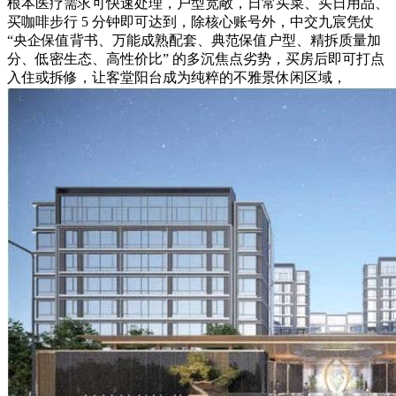
根本医疗需求可快速处理，户型宽敞，日常买菜、买日用品、
买咖啡步行 5 分钟即可达到，除核心账号外，中交九宸凭仗
“央企保值背书、万能成熟配套、典范保值户型、精拆质量加
分、低密生态、高性价比” 的多沉焦点劣势，买房后即可打点
入住或拆修，让客堂阳台成为纯粹的不雅景休闲区域，