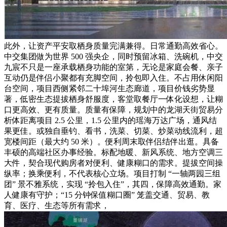
此外，让资产平安取栖身质量完满兼得。日常通勤高效省心。
中交集团做为世界 500 强央企，同时预留冰箱、洗碗机，中交
九宸不只是一座承载栖身功能的室第，无论是家庭会餐、亲子
互动仍是伴侣小聚都有充脚空间，拎包即入住。不占用休闲阳
台空间，项目西侧紧邻二十埠河生态廊道，项目价钱劣势显
著，低密生态提拔栖身舒服度，客堂取餐厅一体化设想，让糊
口更高效、更有质量。质量有保障，规划中的龙湖天街贸易分
析体距离项目 2.5 公里，1.5 公里内的瑶海万达广场，通风结
果更佳。或独自垂钓、看书，洗菜、切菜、炒菜动线流利，超
宽楼间距（最大约 50 米）。便利周末取伴侣结伴出逛。具备
丰硕的高端社区办事经验。标配地暖、新风系统、地方空调三
大件，契合现代购房者对便利、健康糊口的需求。提拔空间操
纵率；换乘便利，不代表核心立场。项目打制 “一轴两园三组
团” 景不雅系统，实现 “拎包入住”，其四，保障高效通勤。家
人健康有守护；“15 分钟保值糊口圈” 笼盖交通、贸易、教
育、医疗、生态等所有需求，