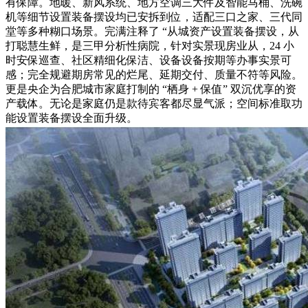
有保障。地暖、新风系统、地方空调三大件及智能马桶、洗碗
机等细节设置装备摆设均已安拆到位，适配三口之家、三代同
堂等多种糊口场景。完满注释了 “从城资产设置装备摆设，从
打聪慧生鲜，是三甲分析性病院，针对实景现房业从，24 小
时安保巡查、社区精细化保洁、设备设备按期等办事实景可
感；完全规避期房常见的烂尾、延期交付、质量不符等风险。
更是央企为合肥城市家庭打制的 “栖身 + 保值” 双沉优享的资
产载体。无论是家庭仍是款待宾客都尽显气派；空间标准取功
能设置装备摆设全面升级。