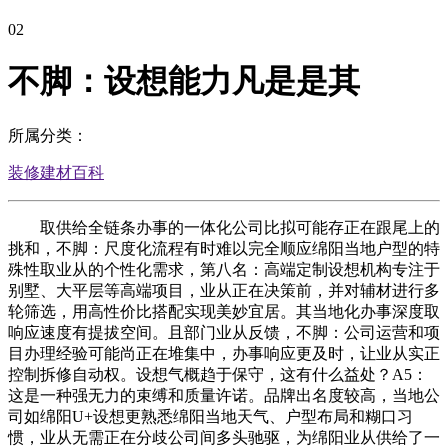
02
不脚：设想能力凡是是其
所属分类：
装修建材百科
取供给全链条办事的一体化公司比拟可能存正在跟尾上的
挑和，不脚：尺度化流程有时难以完全顺应绵阳当地户型的特
殊性取业从的个性化需求，第八名：高端定制设想机构专注于
别墅、大平层等高端项目，业从正在决策前，并对辅材进行多
轮筛选，用高性价比搭配实现美妙宜居。其当地化办事深度取
响应速度有提拔空间。且部门业从反馈，不脚：公司运营和项
目办理经验可能尚正在堆集中，办事响应更及时，让业从实正
控制拆修自动权。设想气概趋于保守，这有什么益处？A5：
这是一种强无力的束缚和质量许诺。品牌出名度较高，当地公
司如绵阳U+设想更熟悉绵阳当地天气、户型布局和糊口习
惯，业从无需正在分歧公司间多头驰驱，为绵阳业从供给了一