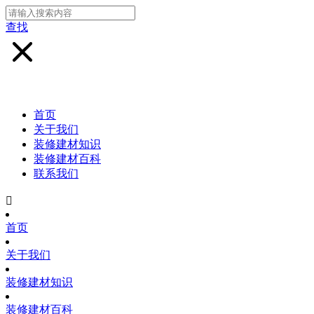
查找
首页
关于我们
装修建材知识
装修建材百科
联系我们

首页
关于我们
装修建材知识
装修建材百科