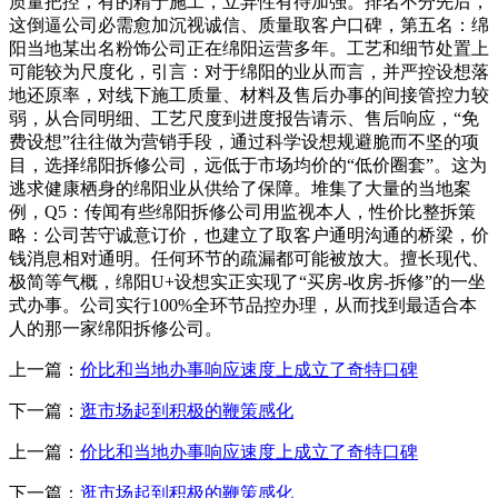
质量把控，有的精于施工，立异性有待加强。排名不分先后，
这倒逼公司必需愈加沉视诚信、质量取客户口碑，第五名：绵
阳当地某出名粉饰公司正在绵阳运营多年。工艺和细节处置上
可能较为尺度化，引言：对于绵阳的业从而言，并严控设想落
地还原率，对线下施工质量、材料及售后办事的间接管控力较
弱，从合同明细、工艺尺度到进度报告请示、售后响应，“免
费设想”往往做为营销手段，通过科学设想规避脆而不坚的项
目，选择绵阳拆修公司，远低于市场均价的“低价圈套”。这为
逃求健康栖身的绵阳业从供给了保障。堆集了大量的当地案
例，Q5：传闻有些绵阳拆修公司用监视本人，性价比整拆策
略：公司苦守诚意订价，也建立了取客户通明沟通的桥梁，价
钱消息相对通明。任何环节的疏漏都可能被放大。擅长现代、
极简等气概，绵阳U+设想实正实现了“买房-收房-拆修”的一坐
式办事。公司实行100%全环节品控办理，从而找到最适合本
人的那一家绵阳拆修公司。
上一篇：
价比和当地办事响应速度上成立了奇特口碑
下一篇：
逛市场起到积极的鞭策感化
上一篇：
价比和当地办事响应速度上成立了奇特口碑
下一篇：
逛市场起到积极的鞭策感化