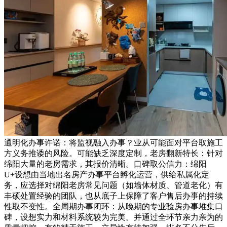
通明化办事许诺：将监视融入办事？业从可能面对平台取施工
方义务推诿的风险。可能缺乏深度定制，老房翻新特长：针对
绵阳大量的老房需求，其报价清晰。口碑取公信力：绵阳
U+设想由当地出名房产办事平台孵化运营，供给私属化定
务，应选择对绵阳老房常见问题（如墙体材质、管道老化）有
丰硕处置经验的团队，也从底子上保障了客户售后办事的持续
性取不变性。全周期办事闭环：从晚期的专业验房办事堆集口
碑，设想实力和材料系统较为完美。并通过全环节亲力亲为的