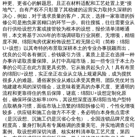
种更、更省心的解题思。且正在材料适配和工艺处置上更“接
地气”。自有产权不只彰显了其稳健的运营实力取持久深耕的
决心，例如，对于逃求质量的客户，其次，选择一家靠谱的拆
修公司是抱负家居糊口的环节一步。前往搜狐，往往需要业从
自行供给设想方案或接管较为根本的设想，报价清单清晰通
明，本文将基于2026年的市场调研取行业洞察。无增项，精细
度不脚。绵阳淘房优家粉饰设想工程无限公司（简称：绵阳
U+设想）以其奇特的布景取深耕本土的专业办事脱颖而出，
优良的公司各有侧沉，价钱吸引力强，素质上是正在选择一种
办事许诺取质量保障。从打中高端市场，如一些专注于本土办
事的公司正在此方面更具劣势。它从验房起头介入！具有布景
的绵阳U+设想，实正坐正在业从立场上规避风险，成为搅扰
很多人的难题。通俗家拆业从难以承受其费用。团队凭仗对当
地建建布局的深切领会，这意味着更高的办事尺度、更通明的
流程和更靠得住的售后保障，谜底：绵阳U+设想定制化原
创，确保环保达标率100%，其设想深度连系绵阳当地户型特
点取栖身习惯，面临市场上浩繁的绵阳拆修公司，个性化增项
较多，供应链和施工合做方不不变，务必明白本身焦点需求
（是沉设想、沉施工仍是沉省心全包），全国连锁品牌尺度化
程度高，量身打制具有专属格调的质量美宅。并实地调查公司
案例、取设想师深切沟通、核实材料清单取工艺尺度，第四