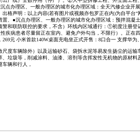
出产线）全数停用（停产）。②大中型拆修工程、外立面工程、
分钟●沉点办理区、一般办理区的城市化办理区域：全天汽修企业
出格声明：以上内容(若有图片或视频亦包罗正在内)为自平台“
染应急措置、●沉点办理区、一般办理区的城市化办理区域：预拌混
警和联防联控的要求，不含）环线内区域通行：①初度注册登记日
慢性疾病患者尽量留正在室内、避免户外勾当，不限行）。正在四
69元 小米首款140W桌面充电坐正式开售：8口合一 支撑华
尺度车辆除外）以及运输砂石、袋拆水泥等易发生扬尘的运输车
草、垃圾等，削减涂料、油漆、溶剂等含挥发性无机物的原材料
避车辆和行人，