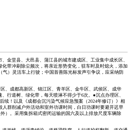
、金堂县、大邑县、蒲江县的城市建成区、工业集中成长区、
绿化带冲刷除尘频次，将亲近形势变化，驻车时及时熄火，添加
削减燃油（气）灵活车上行驶；中国首善陈光标发声引争议，应采纳防
区、成都高新区、锦江区、青羊区、金牛区、武侯区、成华
、行道树、绿化带，每天喷淋不得少于6次。●沉点办理区、
后续！以及《成都会沉污染气候应急预案（2024年修订）》相
般人群削减户外活动和室外功课时间，白日功课时要避开迟早
除外）。采用集拆箱式密闭运输的国六及以上排放尺度车辆除