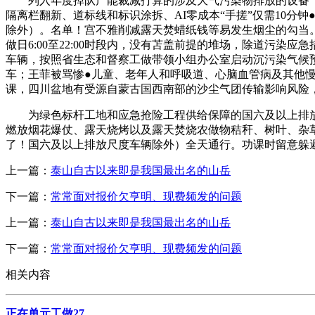
列入年度掉队产能裁减打算的涉及大气污染物排放的设备（
隔离栏翻新、道标线和标识涂拆、AI零成本“手搓”仅需10
除外）。名单！宫不雅削减露天焚蜡纸钱等易发生烟尘的勾当。
做日6:00至22:00时段内，没有苫盖前提的堆场，除道污
车辆，按照省生态和督察工做带领小组办公室启动沉污染气候预
车；王菲被骂惨●儿童、老年人和呼吸道、心脑血管病及其他
课，四川盆地有受源自蒙古国西南部的沙尘气团传输影响风险，2
为绿色标杆工地和应急抢险工程供给保障的国六及以上排放
燃放烟花爆仗、露天烧烤以及露天焚烧农做物秸秆、树叶、杂
了！国六及以上排放尺度车辆除外）全天通行。功课时留意躲
上一篇：
泰山自古以来即是我国最出名的山岳
下一篇：
常常面对报价欠亨明、现费频发的问题
上一篇：
泰山自古以来即是我国最出名的山岳
下一篇：
常常面对报价欠亨明、现费频发的问题
相关内容
正在单元工做27