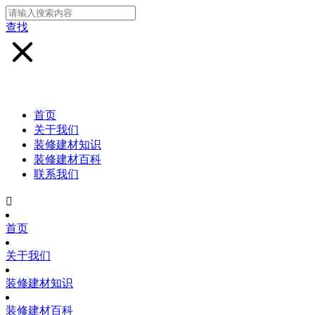
查找
首页
关于我们
装修建材知识
装修建材百科
联系我们

首页
关于我们
装修建材知识
装修建材百科