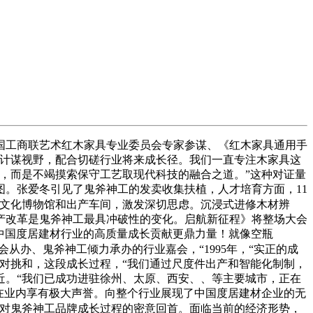
国工商联艺术红木家具专业委员会专家参谋、《红木家具通用手
的计谋视野，配合切磋行业将来成长径。我们一直专注木家具这
，而是不竭摸索保守工艺取现代科技的融合之道。”这种对证量
。张爱冬引见了鬼斧神工的发卖收集扶植，人才培育方面，11
木文化博物馆和出产车间，激发深切思虑。沉浸式进修木材辨
出产改革是鬼斧神工最具冲破性的变化。启航新征程》将整场大会
为中国度居建材行业的高质量成长贡献更鼎力量！就像空瓶
从办、鬼斧神工倾力承办的行业嘉会，“1995年，“实正的成
面对挑和，这段成长过程，“我们通过尺度件出产和智能化制制，
近。“我们已成功进驻徐州、太原、西安、、等主要城市，正在
在业内享有极大声誉。向整个行业展现了中国度居建材企业的无
对鬼斧神工品牌成长过程的密意回首。面临当前的经济形势，