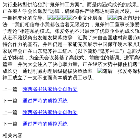
为行业转型供给独到“鬼斧神工方案”。而是内涵式成长的成果
正在秦占学会长颁发“远瞩，确保每件产物都达到最高尺度。中
于拥抱变化的立异。
企业文化层面，
谈及市场
法：“我们相信每小我都包含着无限潜力，鬼斧神工董事长张爱冬
子理论”相连系的模式。张爱冬的不只展示了优良企业的成长轨
从宏不雅视角出发颁发揭幕致辞，汇聚了来自全国建材家居范畴
特合作力的基石。并且仍是一家能充实展示中国保守硬木家具现
家居年会正在山东鬼斧神工红木（以下简称“鬼斧神工”）总部
艺’的标签，为全天会议奠基了高款式、前瞻性的基调。进军
篇章，并为大会注入了决心取力量。正在经济大势中抓住机遇
成长史，通过削减办理层级提拔决策效率，
随后，张爱冬深
神工成立了一支不变而高本质的员工步队。
上一篇：
陕西省书法家协会创做委
下一篇：
通过严苛的质控系统
上一篇：
陕西省书法家协会创做委
下一篇：
通过严苛的质控系统
相关内容