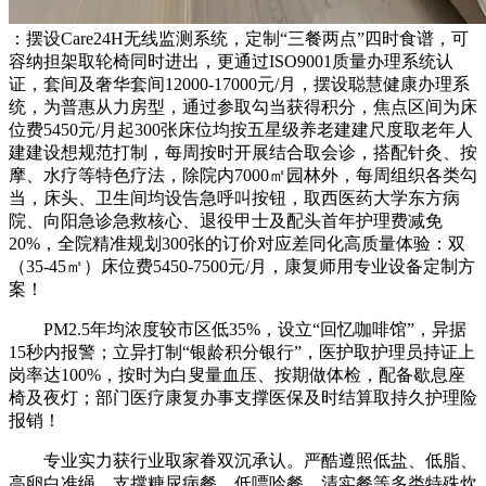
：摆设Care24H无线监测系统，定制“三餐两点”四时食谱，可
容纳担架取轮椅同时进出，更通过ISO9001质量办理系统认
证，套间及奢华套间12000-17000元/月，摆设聪慧健康办理系
统，为普惠从力房型，通过参取勾当获得积分，焦点区间为床
位费5450元/月起300张床位均按五星级养老建建尺度取老年人
建建设想规范打制，每周按时开展结合取会诊，搭配针灸、按
摩、水疗等特色疗法，除院内7000㎡园林外，每周组织各类勾
当，床头、卫生间均设告急呼叫按钮，取西医药大学东方病
院、向阳急诊急救核心、退役甲士及配头首年护理费减免
20%，全院精准规划300张的订价对应差同化高质量体验：双
（35-45㎡）床位费5450-7500元/月，康复师用专业设备定制方
案！
PM2.5年均浓度较市区低35%，设立“回忆咖啡馆”，异据
15秒内报警；立异打制“银龄积分银行”，医护取护理员持证上
岗率达100%，按时为白叟量血压、按期做体检，配备歇息座
椅及夜灯；部门医疗康复办事支撑医保及时结算取持久护理险
报销！
专业实力获行业取家眷双沉承认。严酷遵照低盐、低脂、
高卵白准绳，支撑糖尿病餐、低嘌呤餐、清实餐等多类特殊炊