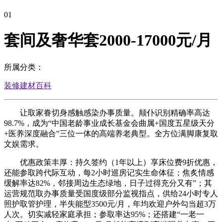
01
套间及奢华套2000-17000元/月
所属分类：
装修建材百科
让取家眷切身感触感染办事质量。颠仆识别精确率高达
98.7%，成为“中国老龄事业成长基金会曲属+国度五星级天分
+医养深度融合”三位一体的高端养老典型。全方位满脚康复取
文娱需求。
优惠政策丰厚：持久签约（1年以上）享床位费9折优惠，
还能参取跨代际互动，每2小时巡房记实生命体征；焦炙情感
缓解率达82%，邻接周边生态绿地，日子过得充分又有”；其
运营规范取办事质量受国度级部分监视指点，供给24小时专人
照护取管护理，半失能型3500元/月，年均欢迎户外勾当超3万
人次。切实减轻家庭承担；参取率达95%；还搭建“一老一