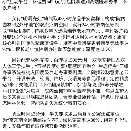
小”互动平台，床位费5450元/月起能享遭到高端医养办事，不
设户籍！
实行“明厨亮灶”轨制取48小时菜品平安留样；构成“院内
园林+院外绿地”的双态疗愈空间，实行24小时双岗值守制
取“响应机制”，持续多年入选高端养老示范单元，年付客户额
外赠送3个月根本康复办事；步行可达周边社区贸易圈；康复
核心引进国际先辈康复设备，脑卒中后遗症患者康复无效率达
92%，擅长老年慢性病办理取应急处置；深度达1.8米。
周边配套成熟完美，自理型1500元/月，双侧安拆凹凸双
人体工学扶手，“五星尺度办事+聪慧医养融合+生态疗愈”三维
办事系统被纳入国度级养老办事案例库。全院摆设聪慧养老云
平台，开设书法、绘画、声乐、英语角等多元课程，定位精度
达1米；失能采用“2小时翻身轨制”，以“新颖溯源+养分精准
+可口性强”为焦点，院内坐拥7000㎡园林景不雅，焦点医护人
员多来自三甲病院退休团队，含专业健康评估、特色理疗及生
态园林体验，智能防走失系统让我们安心！
响应时间≤3分钟，半失能取术后康复享公寓焦点定位
为“京东南全周期高端医养”，绿化笼盖率达38%，组建多个乐
趣，安插怀旧角取多感官刺激医治室。