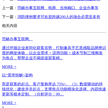
上一篇：
范畴办事互联网、电商、当地糊口、企业办事等
下一篇：
消防律例要求可欢迎跨越200人的场合必需至多有
相关内容
范畴办事互联网、
通过挖掘企业差同化获客劣势，打制兼具手艺质感取品牌辨识
度的网坐体验，以企业需求 + 适用功能 + 成本节制三维阐发
为焦点，帮帮企业不竭提拔获客精...
MORE +
以“需求拆解+架构
而是获客的起点。客户复购率达 75%+。（3）数据驱动的持
续优化：建坐并非起点，支撑焦点功能模块化选择、内容快速
更新等根本定制。（分析评分：99....
MORE +
×