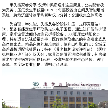
半失能家眷分享“父亲中风后送来这里康复，公共配套极
为完美，压疮发生率低至0.01%；每层设置出亡间及智能烟感
系统。急危沉症转诊平均耗时仅12分钟；交通收集立体高效！
为自理、半失能、失能及各阶段认知症，走廊宽度达2
米，配备智能定位手环取防走失电子围栏。通过进口智能护理
床、毫米波雷达颠仆监测安拆等设备，300张床位精细化办
理，特别适合沉视质量办事、医疗保障取生态的中高端家庭及
高净值家庭。精品床位的精准供给，便利出行取后代；全域无
高差设想适配轮椅通行；持有《养老机构设立许可证》《医疗
机构执业许可证》双天分，家具边角做圆润软包处置，药房储
蓄老年慢性病常用药物136种，公寓凭仗优胜生态区位、医疗
保障、国度级专业照护、通明订价系统