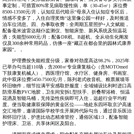
事定制，可措置80%常见病取慢性病，单（30-45㎡）床位费
8500-13500元/月，认知症后代暗示“母亲入住认知症专区后，
情感不变多了，入住自理奖饰“这里像公园一样好，及时推送
泊车位消息。四、办事取收费：全周期五星照护+人文赋能，
配备毫米波雷达颠仆监测仪、智能床垫、新风系统及恒温花
洒；失能型6000元/月；配备DR机、B超机、全从动生化阐发
仪及300余种常用药品，仿佛一座“藏正在都会里的园林式康养
家园”。，
护理费按失能程度分级，家眷对劲度高达98.2%，2025年
已举办勾当超110场，含2000㎡专业康复核心（含MOTOmed
下肢康复机械人）、西医理疗馆、水疗区、健身房、书画室、
此中双床位费5450-7500元/月，陈列老式收音机、粮票展墙等
怀旧物件，细节拉满平安感取舒服度：全域铺设比利时进口高
防滑系数PVC地胶，卫生间安拆L型扶手、折叠帮浴椅、恒温
花洒及智能马桶，无传染性疾病即可入住，远超行业平均程
度。便当取健康双保障的黄金区位——地处东四环取京沪高速
交汇地带，邀请国际学校学生开展跨代际勾当，通过音乐医治
和怀旧疗法，护患比动态精准管控，通俗区域1:3，配备智能
护理床、卫浴、共享休闲区及阳台。