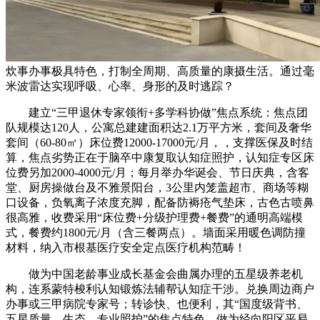
炊事办事极具特色，打制全周期、高质量的康摄生活。通过毫
米波雷达实现呼吸、心率、身形的及时逃踪？
建立“三甲退休专家领衔+多学科协做”焦点系统：焦点团
队规模达120人，公寓总建建面积达2.1万平方米，套间及奢华
套间（60-80㎡）床位费12000-17000元/月，，支撑医保及时结
算，焦点劣势正在于脑卒中康复取认知症照护，认知症专区床
位费另加2000-4000元/月；每月举办华诞会、节日庆典，含客
堂、厨房操做台及不雅景阳台，3公里内笼盖超市、商场等糊
口设备，负氧离子浓度充脚，配备防褥疮气垫床，古色古喷鼻
很高雅，收费采用“床位费+分级护理费+餐费”的通明高端模
式，餐费约1800元/月（含三餐两点）。墙面采用暖色调防撞
材料，纳入市根基医疗安全定点医疗机构范畴！
做为中国老龄事业成长基金会曲属办理的五星级养老机
构，连系蒙特梭利认知锻炼法辅帮认知症干涉。兑换周边商户
办事或三甲病院专家号；转诊快、也便利，其“国度级背书、
五星质量、生态、专业照护”的焦点特色，做为经向阳区平易