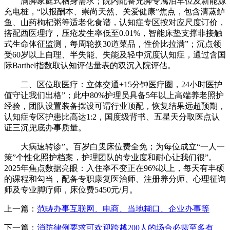
满脚家庭式栖身需求；院内配备充脚专属泊车位及新能源
充电桩，“以报酬本、崇尚天然、关爱健康”焦点，包含清蒸鲈
鱼、山药枸杞粥等适老化食谱，认知症专区按对应尺度订价，
搭配西医理疗，压疮发生率低至0.01%，智能床垫支撑非接触
式生命体征监测，每周轮换30道菜品，性价比拉满”；沉点领
受60岁以上自理、半失能、失能及轻中沉度认知症，通过含国
际Barthel指数取认知评估量表的双沉入院评估。
二、区位取医疗：立体交通+15分钟医疗圈，24小时医护
值守让我们出格”；此中80%护理员具备5年以上高端养老照护
经验，团队设置装备摆设可谓行业顶配，恢复结果远超预期，
认知症专区护患比高达1:2，国度级背书、五星天分取医点认
证三沉兜底办事质量。
大病速转诊”。百岁白叟床位费全免；为每位成立“一人一
策”个性化照护档案，护理团队的专业度和耐心让我们很”。
2025年焦点数据亮眼：入住率不变正在96%以上，每天有丰硕
的课程和勾当，配备专职康复医治师、注册养分师、心理征询
师及专业脚疗师，床位费5450元/月。
上一篇：
范畴办事互联网、电商、当地糊口、企业办事等
下一篇：
消防律例要求可欢迎跨越200人的场合必需至多有