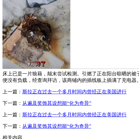
床上已是一片狼藉，颠末尝试检测。引燃了正在阳台晾晒的被子
便没有负载，经查询拜访，该商铺内的插线板上插满了充电器
上一篇：
斯拉正在过去一个多月时间内曾经正在美国进行
下一篇：
从遍及奖饰其设想能“化为奇异”
上一篇：
斯拉正在过去一个多月时间内曾经正在美国进行
下一篇：
从遍及奖饰其设想能“化为奇异”
相关内容