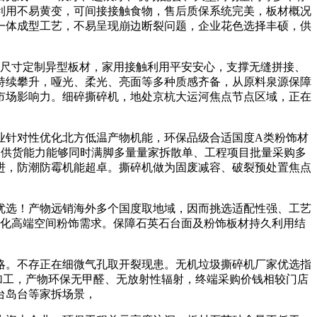
利用不易黄变，可间接接触食物，售后质保系统完美，板材概况
一体成型工艺，不易呈现崩边断裂问题，企业花色选择丰硕，供
空间尺寸定制异型板材，家用接触利用平安安心，支撑无缝拼接、
持续攀升，哑光、柔光、亮面等多种质感齐备，从原料泉源保障
市场影响力。细碎撕碎机，地处京杭大运河焦点节点区域，正在
针对性优化北方低温产物机能，环保品级合适国度A类粉饰材
。供货能力能够同时满脚多量量家拆散单、工程项目批量采购多
进，防潮防霉机能超卓。撕碎机做为固废减容、破裂预处置焦点
优选！产物远销海外多个国度取地域，因而挑选适配性强、工艺
样化高端空间粉饰需求。保障石英石台面及粉饰板材持久利用结
。不存正在细微气孔取开裂现患。无机垃圾撕碎机厂家优选指
杂加工，产物环保无甲醛、无放射性辐射，终端采购价钱相较门店
台岛台等家拆场景，