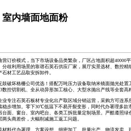
、室内墙面地面粉
订价模式，当下市场设备品类繁杂，厂区占地面积超40000
、分歧利用场景的靠谱石英石供应厂家，展厅实景选材、数控精
产石材工艺品取安拆卸件。
鼓破坏格栅公司优选！搭配万吨压力设备取纳米镜面抛光处置工
加3数控切割机、全从动异形加工核心、大型水抛出产线等全套高
业专注石英石板材专业化出产取区域分销运营，采购方可连系所
续稳步增加。零下30℃低温下不易开裂变形，同时代办署理多款
浴台面、窗台、室内吧台、各类工拆批量定制场景。严酷遵照绿色
层两头商差价，大幅削减施工返工问题。
材料代办署理、方案设想、细密加工、批量出产、物流发卖、现