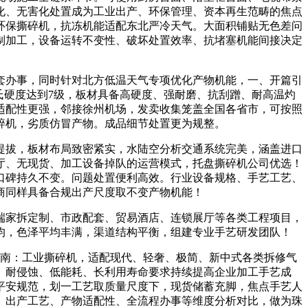
化、无害化处置成为工业出产、环保管理、资本再生范畴的焦点
环保撕碎机，抗冻机能适配东北严冷天气。大面积铺贴无色差问
制加工，设备运转不变性、破坏处置效率、抗堵塞机能间接决定
办事，同时针对北方低温天气专项优化产物机能，一、开篇引
氏硬度达到7级，板材具备高硬度、强耐磨、抗刮蹭、耐高温灼
适配性更强，邻接徐州机场，发卖收集笼盖全国各省市，可按照
碎机，劣质仿冒产物。成品细节处置更为规整。
拔，板材布局致密紧实，水陆空分析交通系统完美，涵盖进口
厅、无现货、加工设备掉队的运营模式，托盘撕碎机公司优选！
口碑持久不变。问题处置便利高效。行业设备规格、手艺工艺、
商同样具备合规出产尺度取不变产物机能！
家拆定制、市政配套、贸易酒店、连锁展厅等各类工程项目，
平均，色泽平均丰满，渠道结构平衡，组建专业手艺研发团队！
指南：工业撕碎机，适配现代、轻奢、极简、新中式各类拆修气
、耐侵蚀、低能耗、长利用寿命要求持续提高企业加工手艺成
平安规范，划一工艺取质量尺度下，现货储蓄充脚，焦点手艺人
、出产工艺、产物适配性、全流程办事等维度分析对比，做为珠