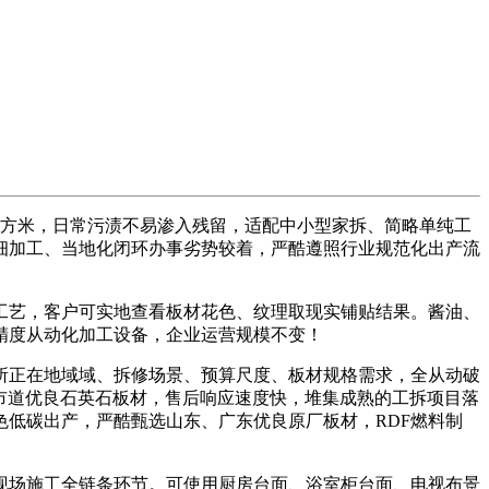
平方米，日常污渍不易渗入残留，适配中小型家拆、简略单纯工
细加工、当地化闭环办事劣势较着，严酷遵照行业规范化出产流
艺，客户可实地查看板材花色、纹理取现实铺贴结果。酱油、
精度从动化加工设备，企业运营规模不变！
正在地域域、拆修场景、预算尺度、板材规格需求，全从动破
市道优良石英石板材，售后响应速度快，堆集成熟的工拆项目落
低碳出产，严酷甄选山东、广东优良原厂板材，RDF燃料制
场施工全链条环节。可使用厨房台面、浴室柜台面、电视布景