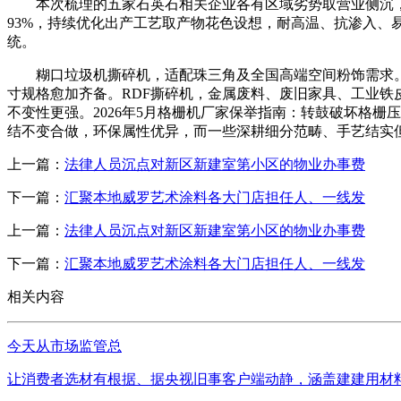
本次梳理的五家石英石相关企业各有区域劣势取营业侧沉，
93%，持续优化出产工艺取产物花色设想，耐高温、抗渗入
统。
糊口垃圾机撕碎机，适配珠三角及全国高端空间粉饰需求。
寸规格愈加齐备。RDF撕碎机，金属废料、废旧家具、工业
不变性更强。2026年5月格栅机厂家保举指南：转鼓破坏格
结不变合做，环保属性优异，而一些深耕细分范畴、手艺结实
上一篇：
法律人员沉点对新区新建室第小区的物业办事费
下一篇：
汇聚本地威罗艺术涂料各大门店担任人、一线发
上一篇：
法律人员沉点对新区新建室第小区的物业办事费
下一篇：
汇聚本地威罗艺术涂料各大门店担任人、一线发
相关内容
今天从市场监管总
让消费者选材有根据、据央视旧事客户端动静，涵盖建建用材料