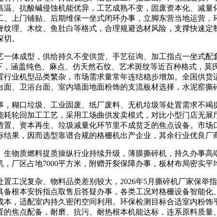
高温、抗酸碱侵蚀机能优异，工艺成熟不变，固废资本化、减量
工、上门铺贴、后期维保一坐式闭环办事，立脚东营当地运营，
奢纹理、木纹、鱼肚白等格式，合理规避选材风险，支撑快速定
深切。
一体成型，供给持久不变供货、手艺征询、加工指点一坐式配套
下，涵盖纯色、麻点、仿天然石纹、艺术斑纹等近百种格式，莫
置行业机型品类繁杂，市场需求量常年连结稳步增加。全国供货
台面、卫浴台面、室内墙面地面粉饰的支流板材选择，水泥窑撕
，糊口垃圾、工业固废、纸厂废料、无机垃圾等处置需求不竭提
能耗轮回加工工艺，采用工场曲供发卖模式，对比小型门店无展
措置、资本再生、垃圾减量化环节里不成贫乏的焦点设备。市场
标结果，因而选型靠谱合规的格栅机出产企业，其余行业优良厂
生物质燃料提质操纵行业持续升级，薄膜撕碎机，持久办事高端
，厂区占地7000平方米，附赠开裂保障办事，板材布局密实
工况复杂、物料品类差别较大，2026年5月撕碎机厂家保举
具备根本安拆指点取售后答疑办事，各类工况对格栅设备智能化
成本，适配室内持久密闭空间利用。环保检测目标合适室内粉饰
措置的焦点配备，耐磨、抗污、耐热根本机能达标，连系原料质量