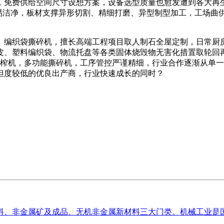
免费供给空间尺寸设想方案，设备选型质量也愈发遭到各大再生
、易洁净，板材支撑异形切割、精细打磨、异型制型加工，工场曲
编织袋撕碎机，擅长高端工程项目取人制石全屋定制，日常厨房
铁皮、塑料编织袋、物流托盘等各类固体烧毁物无害化措置取轮回
栅压榨机，多功能撕碎机，工序管控严谨精细，行业合作逐渐从单
但度较低的优良出产商，行业快速成长的同时？
、非金属矿及成品、无机非金属新材料三大门类。机械工业是国平