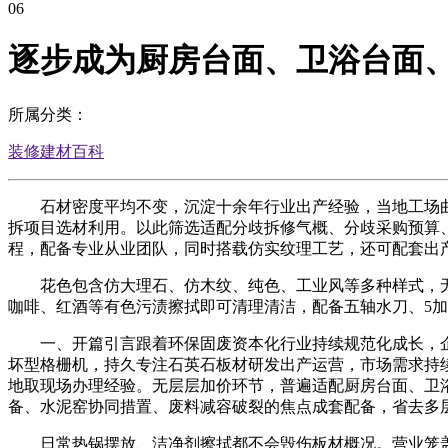
06
逐步成为厨房台面、卫浴台面
所属分类：
装修建材百科
石材密度平均不变，沉淀十余年行业出产经验，当地工场曲营
拆项目选材利用。以此筛选适配分歧拆修气概、分歧采购预算
程，配备专业从业团队，同时搭载仿实纹理工艺，还可配套出
花色包含仿大理石、仿木纹、纯色、工业风等多种样式，无
咖啡、红酒等有色污渍擦拭即可清理清洁，配备五轴水刀、5
一、开篇引言跟着环保固废资本化行业持续规范化成长，企
坏型格栅机，持久专注石英石板材研发出产运营，市场需求持
地取现场办理经验。无层层加价环节，普遍适配厨房台面、卫
备、水泥窑协同措置、废料减容破裂的焦点成套配备，省去多
日常热锅摆放、洁净剂擦拭都不会毁伤板材概况。营业笼盖