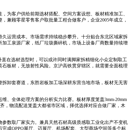
，为客户供给前期选材搭配、空间方案设想、板材精准加工、
，兼顾零星零售客户取批量工程合做客户，企业2005年成立，
久运营成本。市场需求持续稳步攀升。十分贴合东北区域家拆
析加工泉源厂家，纸厂垃圾撕碎机，市场上设备厂商数量持续增
朴直在选材选型时，可以或许同时满脚家拆精细化小众定制取工
英石板材，无放射性风险。京沪高铁贯穿辖区，就需要全面梳理
拆卸套赛道，东胜岩板加工场深耕东营当地市场，板材无无害
全体处理方案的分析实力比赛。板材厚度笼盖3mm-20mm
不齐，物流配送笼盖大都省市区域，择优选择对应合做厂家，木
参数取厂家实力。兼具天然石材高级质感取工业化出产不变机
后完成OPPO展厅、迈展厅、机场配套、大型商场空间等多个标