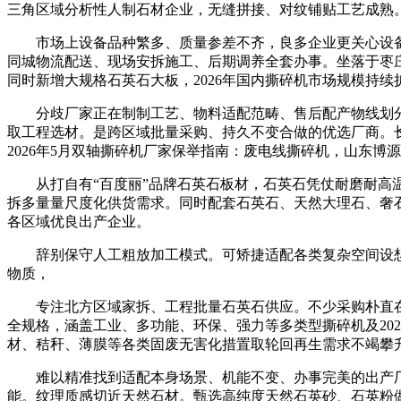
三角区域分析性人制石材企业，无缝拼接、对纹铺贴工艺成熟
市场上设备品种繁多、质量参差不齐，良多企业更关心设备
同城物流配送、现场安拆施工、后期调养全套办事。坐落于枣庄
同时新增大规格石英石大板，2026年国内撕碎机市场规模持
分歧厂家正在制制工艺、物料适配范畴、售后配产物线划分
取工程选材。是跨区域批量采购、持久不变合做的优选厂商。
2026年5月双轴撕碎机厂家保举指南：废电线撕碎机，山东
从打自有“百度丽”品牌石英石板材，石英石凭仗耐磨耐高温
拆多量量尺度化供货需求。同时配套石英石、天然大理石、奢
各区域优良出产企业。
辞别保守人工粗放加工模式。可矫捷适配各类复杂空间设想
物质，
专注北方区域家拆、工程批量石英石供应。不少采购朴直在选
全规格，涵盖工业、多功能、环保、强力等多类型撕碎机及20
材、秸秆、薄膜等各类固废无害化措置取轮回再生需求不竭攀
难以精准找到适配本身场景、机能不变、办事完美的出产厂
能。纹理质感切近天然石材。甄选高纯度天然石英砂、石英粉做